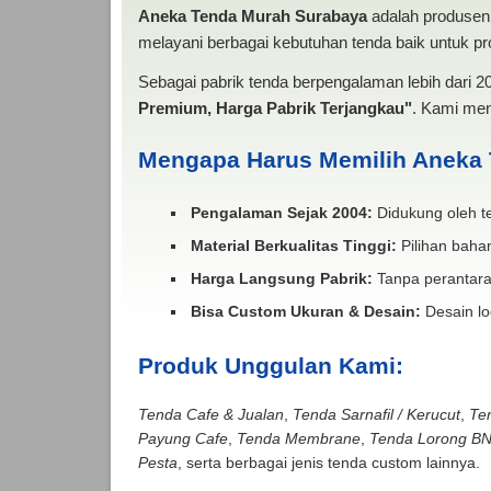
Aneka Tenda Murah Surabaya
adalah produsen 
melayani berbagai kebutuhan tenda baik untuk pro
Sebagai pabrik tenda berpengalaman lebih dari 
Premium, Harga Pabrik Terjangkau"
. Kami men
Mengapa Harus Memilih Aneka
Pengalaman Sejak 2004:
Didukung oleh te
Material Berkualitas Tinggi:
Pilihan bahan
Harga Langsung Pabrik:
Tanpa perantara
Bisa Custom Ukuran & Desain:
Desain lo
Produk Unggulan Kami:
Tenda Cafe & Jualan
,
Tenda Sarnafil / Kerucut
,
Te
Payung Cafe
,
Tenda Membrane
,
Tenda Lorong B
Pesta
, serta berbagai jenis tenda custom lainnya.