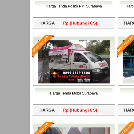
Bawang Barat, Tulangbawang, Tulungagung, 
Harga Tenda Posko PMI Surabaya
Harg
HARGA
Rp.
(Hubungi CS)
HAR
BEST SELLER
BEST SELLER
Harga Tenda Mobil Surabaya
HARGA
Rp.
(Hubungi CS)
HAR
BEST SELLER
BEST SELLER