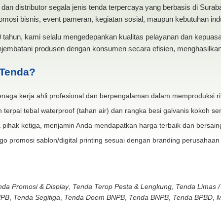
dan distributor segala jenis tenda terpercaya yang berbasis di Sura
mosi bisnis, event pameran, kegiatan sosial, maupun kebutuhan indus
20 tahun, kami selalu mengedepankan kualitas pelayanan dan kepua
jembatani produsen dengan konsumen secara efisien, menghasilkan 
 Tenda?
naga kerja ahli profesional dan berpengalaman dalam memproduksi ri
 terpal tebal waterproof (tahan air) dan rangka besi galvanis kokoh ser
 pihak ketiga, menjamin Anda mendapatkan harga terbaik dan bersain
go promosi sablon/digital printing sesuai dengan branding perusahaan
nda Promosi & Display
,
Tenda Terop Pesta & Lengkung
,
Tenda Limas /
NPB
,
Tenda Segitiga
,
Tenda Doem BNPB
,
Tenda BNPB
,
Tenda BPBD
,
M