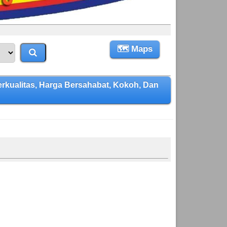
🗺 Maps
ualitas, Harga Bersahabat, Kokoh, Dan