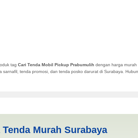
roduk tag
Cari Tenda Mobil Pickup Prabumulih
dengan harga murah ku
da sarnafil, tenda promosi, dan tenda posko darurat di Surabaya. Hub
ckup Prabumulih | PRODUKSI
a Tenda Murah Surabaya