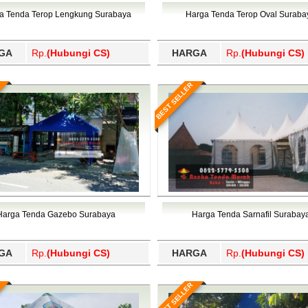
Wajo, Wakatobi, Waropen, Way Kanan, Wonogiri, Wonosobo, Y
a Tenda Terop Lengkung Surabaya
Harga Tenda Terop Oval Suraba
GA
Rp.
(Hubungi CS)
HARGA
Rp.
(Hubungi CS)
BEST SELLER
Harga Tenda Gazebo Surabaya
Harga Tenda Sarnafil Surabay
GA
Rp.
(Hubungi CS)
HARGA
Rp.
(Hubungi CS)
BEST SELLER