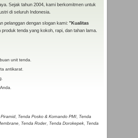
baya. Sejak tahun 2004, kami berkomitmen untuk
tri di seluruh Indonesia.
san pelanggan dengan slogan kami:
"Kualitas
produk tenda yang kokoh, rapi, dan tahan lama.
buan unit tenda.
ta antikarat.
g.
 Anda.
 Piramid
,
Tenda Posko & Komando PMI
,
Tenda
embrane
,
Tenda Roder
,
Tenda Dorokepek
,
Tenda