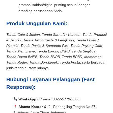
promosi sablon/digital printing sesuai dengan
branding perusahaan Anda.
Produk Unggulan Kami:
Tenda Cafe & Jualan
,
Tenda Sarnafil / Kerucut
,
Tenda Promosi
& Display
,
Tenda Terop Pesta & Lengkung
,
Tenda Limas /
Piramid
,
Tenda Posko & Komando PMI
,
Tenda Payung Cafe
,
Tenda Membrane
,
Tenda Lorong BNPB
,
Tenda Segitiga
,
Tenda Doem BNPB
,
Tenda BNPB
,
Tenda BPBD
,
Membrane
,
Tenda Roder
,
Tenda Dorokepek
,
Tenda Pesta
, serta berbagai
jenis tenda custom lainnya.
Hubungi Layanan Pelanggan (Fast
Response):
WhatsApp / Phone:
0822-5779-5508
Alamat Kantor &:
Jl. Pandegiling Tengah No 27,
Surabaya, Jawa Timur, Indonesia