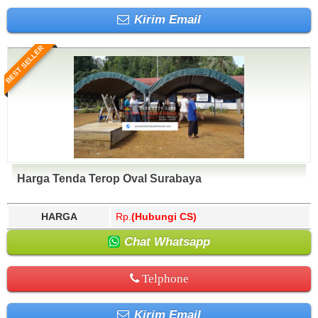
Kirim Email
BEST SELLER
Harga Tenda Terop Oval Surabaya
HARGA
Rp.
(Hubungi CS)
Chat Whatsapp
Telphone
Kirim Email