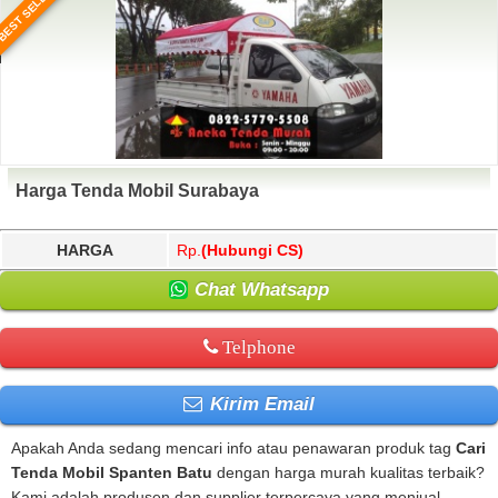
BEST SELLER
Harga Tenda Mobil Surabaya
HARGA
Rp.
(Hubungi CS)
Chat Whatsapp
Telphone
Kirim Email
Apakah Anda sedang mencari info atau penawaran produk tag
Cari
Tenda Mobil Spanten Batu
dengan harga murah kualitas terbaik?
Kami adalah produsen dan supplier terpercaya yang menjual