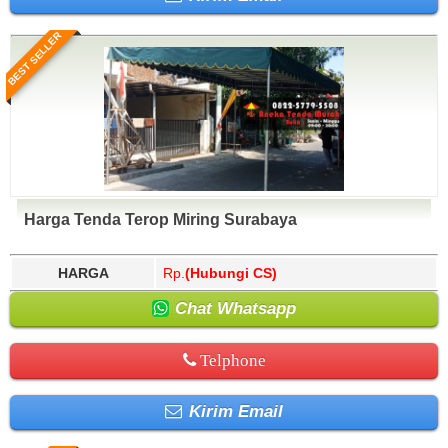
BEST SELLER
Harga Tenda Terop Miring Surabaya
HARGA
Rp.
(Hubungi CS)
Chat Whatsapp
Telphone
Kirim Email