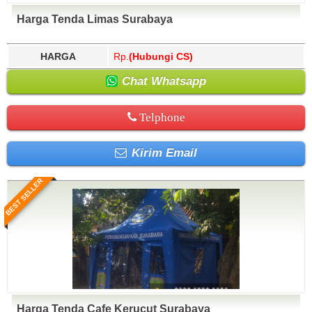
Harga Tenda Limas Surabaya
HARGA
Rp.
(Hubungi CS)
Chat Whatsapp
Telphone
Kirim Email
BEST SELLER
Harga Tenda Cafe Kerucut Surabaya