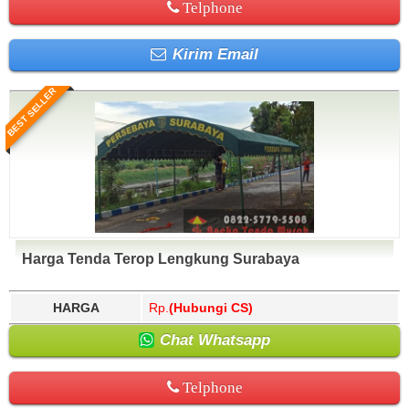
Telphone
Kirim Email
BEST SELLER
Harga Tenda Terop Lengkung Surabaya
HARGA
Rp.
(Hubungi CS)
Chat Whatsapp
Telphone