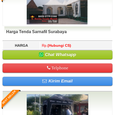
Harga Tenda Sarnafil Surabaya
HARGA
Rp.
(Hubungi CS)
Chat Whatsapp
Telphone
Kirim Email
BEST SELLER