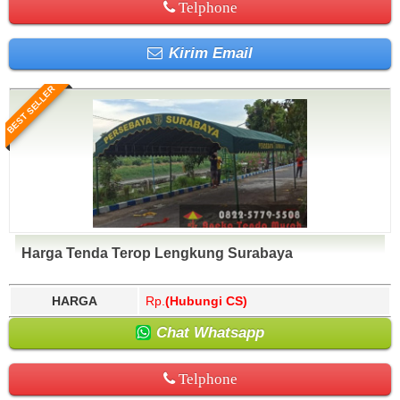
Telphone
Kirim Email
BEST SELLER
Harga Tenda Terop Lengkung Surabaya
HARGA
Rp.
(Hubungi CS)
Chat Whatsapp
Telphone