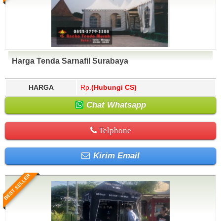
Harga Tenda Sarnafil Surabaya
HARGA
Rp.
(Hubungi CS)
Chat Whatsapp
Telphone
Kirim Email
BEST SELLER