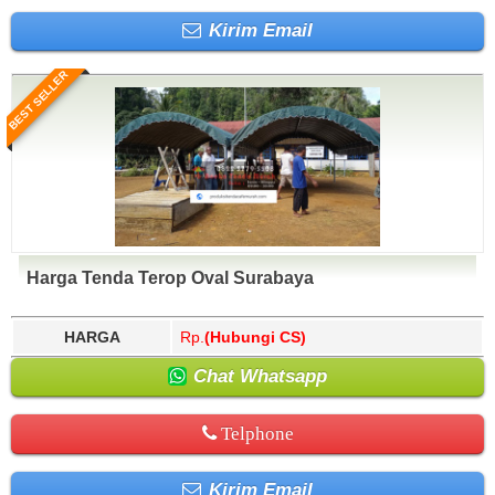
Kirim Email
BEST SELLER
Harga Tenda Terop Oval Surabaya
HARGA
Rp.
(Hubungi CS)
Chat Whatsapp
Telphone
Kirim Email