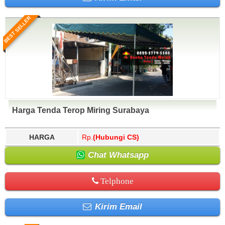
BEST SELLER
Harga Tenda Terop Miring Surabaya
HARGA
Rp.
(Hubungi CS)
Chat Whatsapp
Telphone
Kirim Email