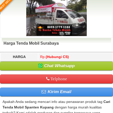
BEST SELLER
Harga Tenda Mobil Surabaya
HARGA
Rp.
(Hubungi CS)
Chat Whatsapp
Telphone
Kirim Email
Apakah Anda sedang mencari info atau penawaran produk tag
Cari
Tenda Mobil Spanten Kupang
dengan harga murah kualitas
terbaik? Kami adalah produsen dan supplier terpercaya yang