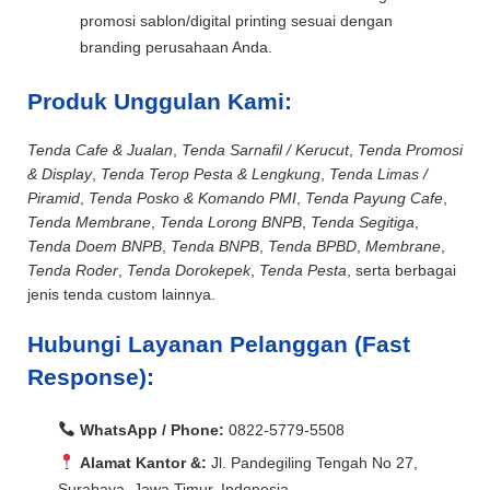
promosi sablon/digital printing sesuai dengan
branding perusahaan Anda.
Produk Unggulan Kami:
Tenda Cafe & Jualan
,
Tenda Sarnafil / Kerucut
,
Tenda Promosi
& Display
,
Tenda Terop Pesta & Lengkung
,
Tenda Limas /
Piramid
,
Tenda Posko & Komando PMI
,
Tenda Payung Cafe
,
Tenda Membrane
,
Tenda Lorong BNPB
,
Tenda Segitiga
,
Tenda Doem BNPB
,
Tenda BNPB
,
Tenda BPBD
,
Membrane
,
Tenda Roder
,
Tenda Dorokepek
,
Tenda Pesta
, serta berbagai
jenis tenda custom lainnya.
Hubungi Layanan Pelanggan (Fast
Response):
WhatsApp / Phone:
0822-5779-5508
Alamat Kantor &:
Jl. Pandegiling Tengah No 27,
Surabaya, Jawa Timur, Indonesia