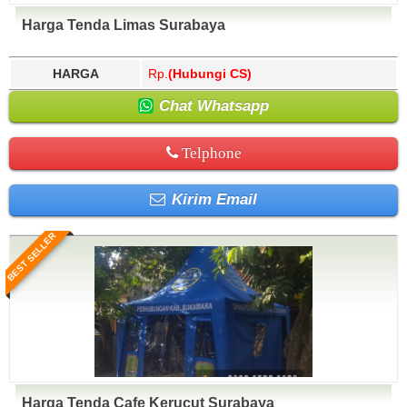
Harga Tenda Limas Surabaya
HARGA
Rp.
(Hubungi CS)
Chat Whatsapp
Telphone
Kirim Email
BEST SELLER
Harga Tenda Cafe Kerucut Surabaya