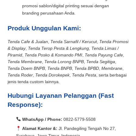
promosi sablon/digital printing sesuai dengan
branding perusahaan Anda.
Produk Unggulan Kami:
Tenda Cafe & Jualan
,
Tenda Sarnafil / Kerucut
,
Tenda Promosi
& Display
,
Tenda Terop Pesta & Lengkung
,
Tenda Limas /
Piramid
,
Tenda Posko & Komando PMI
,
Tenda Payung Cafe
,
Tenda Membrane
,
Tenda Lorong BNPB
,
Tenda Segitiga
,
Tenda Doem BNPB
,
Tenda BNPB
,
Tenda BPBD
,
Membrane
,
Tenda Roder
,
Tenda Dorokepek
,
Tenda Pesta
, serta berbagai
jenis tenda custom lainnya.
Hubungi Layanan Pelanggan (Fast
Response):
WhatsApp / Phone:
0822-5779-5508
Alamat Kantor &:
Jl. Pandegiling Tengah No 27,
Surabaya, Jawa Timur, Indonesia