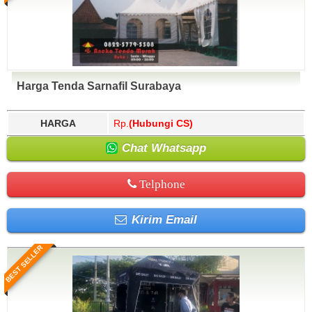
Harga Tenda Sarnafil Surabaya
HARGA
Rp.
(Hubungi CS)
Chat Whatsapp
Telphone
Kirim Email
BEST SELLER