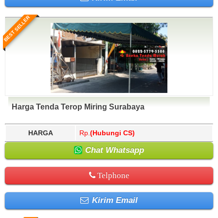
BEST SELLER
Harga Tenda Terop Miring Surabaya
HARGA
Rp.
(Hubungi CS)
Chat Whatsapp
Telphone
Kirim Email