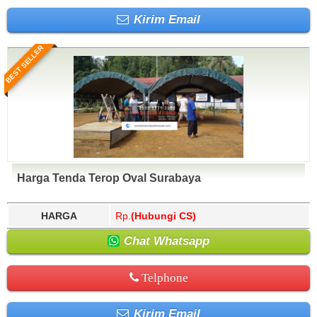
Kirim Email
BEST SELLER
Harga Tenda Terop Oval Surabaya
HARGA
Rp.
(Hubungi CS)
Chat Whatsapp
Telphone
Kirim Email