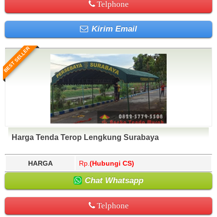
Telphone
Kirim Email
BEST SELLER
Harga Tenda Terop Lengkung Surabaya
HARGA
Rp.
(Hubungi CS)
Chat Whatsapp
Telphone