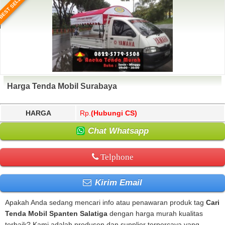
BEST SELLER
Harga Tenda Mobil Surabaya
HARGA
Rp.
(Hubungi CS)
Chat Whatsapp
Telphone
Kirim Email
Apakah Anda sedang mencari info atau penawaran produk tag
Cari
Tenda Mobil Spanten Salatiga
dengan harga murah kualitas
terbaik? Kami adalah produsen dan supplier terpercaya yang