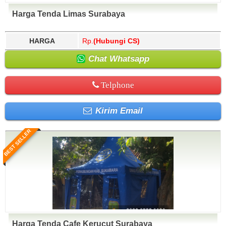
Harga Tenda Limas Surabaya
HARGA
Rp.
(Hubungi CS)
Chat Whatsapp
Telphone
Kirim Email
BEST SELLER
Harga Tenda Cafe Kerucut Surabaya