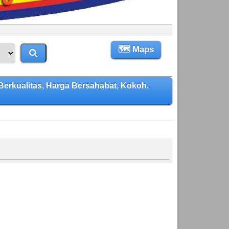
🗺 Maps
rkualitas, Harga Bersahabat, Kokoh,