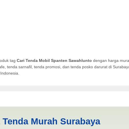
roduk tag
Cari Tenda Mobil Spanten Sawahlunto
dengan harga murah
afe, tenda sarnafil, tenda promosi, dan tenda posko darurat di Surab
Indonesia.
anten Sawahlunto | PRODUKS
a Tenda Murah Surabaya