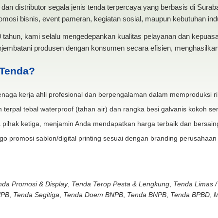
dan distributor segala jenis tenda terpercaya yang berbasis di Sura
mosi bisnis, event pameran, kegiatan sosial, maupun kebutuhan indus
20 tahun, kami selalu mengedepankan kualitas pelayanan dan kepua
jembatani produsen dengan konsumen secara efisien, menghasilkan 
 Tenda?
naga kerja ahli profesional dan berpengalaman dalam memproduksi ri
 terpal tebal waterproof (tahan air) dan rangka besi galvanis kokoh ser
 pihak ketiga, menjamin Anda mendapatkan harga terbaik dan bersain
go promosi sablon/digital printing sesuai dengan branding perusahaan
nda Promosi & Display
,
Tenda Terop Pesta & Lengkung
,
Tenda Limas /
NPB
,
Tenda Segitiga
,
Tenda Doem BNPB
,
Tenda BNPB
,
Tenda BPBD
,
M