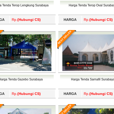
Wajo, Wakatobi, Waropen, Way Kanan, Wonogiri, Wonosobo, Y
a Tenda Terop Lengkung Surabaya
Harga Tenda Terop Oval Suraba
GA
Rp.
(Hubungi CS)
HARGA
Rp.
(Hubungi CS)
BEST SELLER
Harga Tenda Gazebo Surabaya
Harga Tenda Sarnafil Surabay
GA
Rp.
(Hubungi CS)
HARGA
Rp.
(Hubungi CS)
BEST SELLER