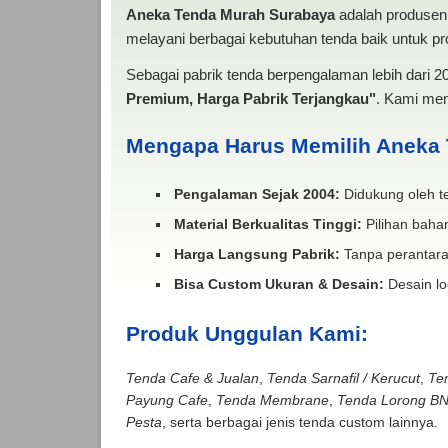
Aneka Tenda Murah Surabaya
adalah produsen 
melayani berbagai kebutuhan tenda baik untuk pro
Sebagai pabrik tenda berpengalaman lebih dari 
Premium, Harga Pabrik Terjangkau"
. Kami men
Mengapa Harus Memilih Aneka
Pengalaman Sejak 2004:
Didukung oleh te
Material Berkualitas Tinggi:
Pilihan bahan
Harga Langsung Pabrik:
Tanpa perantara
Bisa Custom Ukuran & Desain:
Desain lo
Produk Unggulan Kami:
Tenda Cafe & Jualan
,
Tenda Sarnafil / Kerucut
,
Te
Payung Cafe
,
Tenda Membrane
,
Tenda Lorong B
Pesta
, serta berbagai jenis tenda custom lainnya.