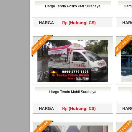
Bawang Barat, Tulangbawang, Tulungagung, 
Harga Tenda Posko PMI Surabaya
Harg
HARGA
Rp.
(Hubungi CS)
HAR
BEST SELLER
BEST SELLER
Harga Tenda Mobil Surabaya
HARGA
Rp.
(Hubungi CS)
HAR
BEST SELLER
BEST SELLER