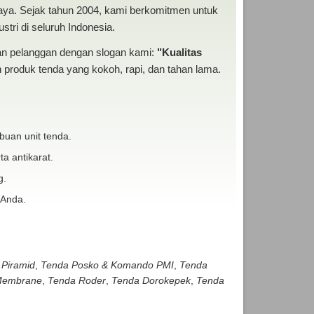
baya. Sejak tahun 2004, kami berkomitmen untuk
tri di seluruh Indonesia.
san pelanggan dengan slogan kami:
"Kualitas
produk tenda yang kokoh, rapi, dan tahan lama.
buan unit tenda.
ta antikarat.
g.
 Anda.
 Piramid
,
Tenda Posko & Komando PMI
,
Tenda
embrane
,
Tenda Roder
,
Tenda Dorokepek
,
Tenda