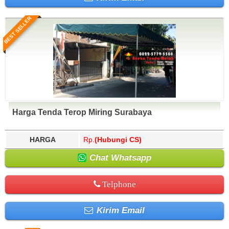
BEST SELLER
Harga Tenda Terop Miring Surabaya
HARGA
Rp.
(Hubungi CS)
Chat Whatsapp
Telphone
Kirim Email