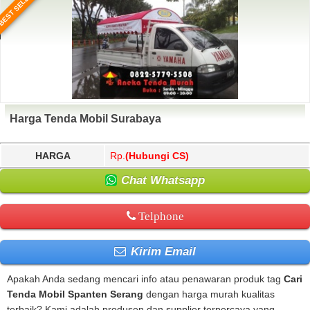
BEST SELLER
Harga Tenda Mobil Surabaya
HARGA
Rp.
(Hubungi CS)
Chat Whatsapp
Telphone
Kirim Email
Apakah Anda sedang mencari info atau penawaran produk tag
Cari
Tenda Mobil Spanten Serang
dengan harga murah kualitas
terbaik? Kami adalah produsen dan supplier terpercaya yang