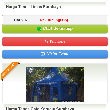
Harga Tenda Limas Surabaya
HARGA
Rp.
(Hubungi CS)
Chat Whatsapp
Telphone
Kirim Email
BEST SELLER
Harga Tenda Cafe Kerucut Surabaya