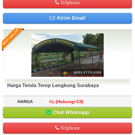
Telphone
Kirim Email
BEST SELLER
Harga Tenda Terop Lengkung Surabaya
HARGA
Rp.
(Hubungi CS)
Chat Whatsapp
Telphone