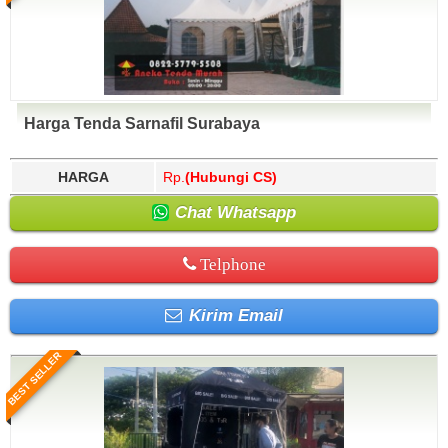
Harga Tenda Sarnafil Surabaya
HARGA
Rp.
(Hubungi CS)
Chat Whatsapp
Telphone
Kirim Email
BEST SELLER