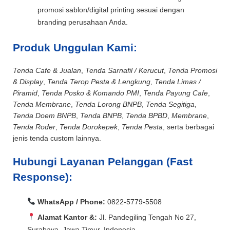
promosi sablon/digital printing sesuai dengan
branding perusahaan Anda.
Produk Unggulan Kami:
Tenda Cafe & Jualan
,
Tenda Sarnafil / Kerucut
,
Tenda Promosi
& Display
,
Tenda Terop Pesta & Lengkung
,
Tenda Limas /
Piramid
,
Tenda Posko & Komando PMI
,
Tenda Payung Cafe
,
Tenda Membrane
,
Tenda Lorong BNPB
,
Tenda Segitiga
,
Tenda Doem BNPB
,
Tenda BNPB
,
Tenda BPBD
,
Membrane
,
Tenda Roder
,
Tenda Dorokepek
,
Tenda Pesta
, serta berbagai
jenis tenda custom lainnya.
Hubungi Layanan Pelanggan (Fast
Response):
WhatsApp / Phone:
0822-5779-5508
Alamat Kantor &:
Jl. Pandegiling Tengah No 27,
Surabaya, Jawa Timur, Indonesia