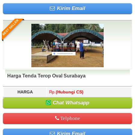
Kirim Email
BEST SELLER
Harga Tenda Terop Oval Surabaya
HARGA
Rp.
(Hubungi CS)
Chat Whatsapp
Telphone
Kirim Email