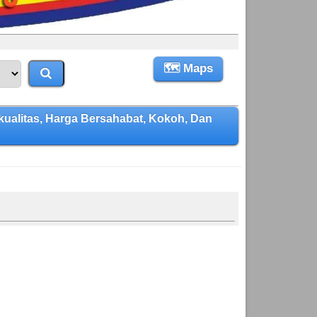
🗺 Maps
alitas, Harga Bersahabat, Kokoh, Dan