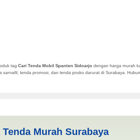
roduk tag
Cari Tenda Mobil Spanten Sidoarjo
dengan harga murah kua
da sarnafil, tenda promosi, dan tenda posko darurat di Surabaya. Hub
anten Sidoarjo | PRODUKSI A
a Tenda Murah Surabaya