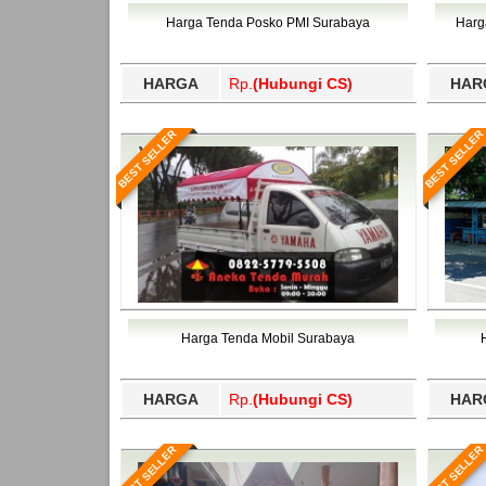
Bawang Barat, Tulangbawang, Tulungagung, 
Harga Tenda Posko PMI Surabaya
Harg
HARGA
Rp.
(Hubungi CS)
HAR
BEST SELLER
BEST SELLER
Harga Tenda Mobil Surabaya
HARGA
Rp.
(Hubungi CS)
HAR
BEST SELLER
BEST SELLER