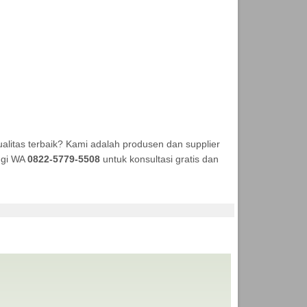
litas terbaik? Kami adalah produsen dan supplier
ungi WA
0822-5779-5508
untuk konsultasi gratis dan
NEKA TENDA MURAH