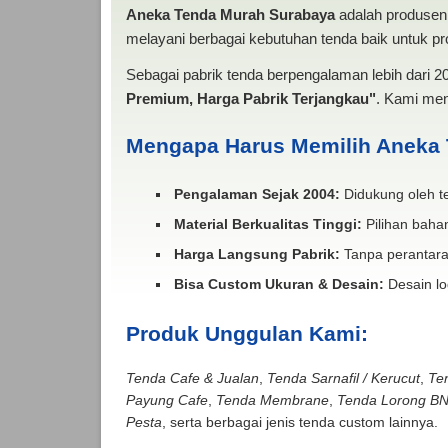
Aneka Tenda Murah Surabaya
adalah produsen 
melayani berbagai kebutuhan tenda baik untuk pro
Sebagai pabrik tenda berpengalaman lebih dari 
Premium, Harga Pabrik Terjangkau"
. Kami men
Mengapa Harus Memilih Aneka
Pengalaman Sejak 2004:
Didukung oleh te
Material Berkualitas Tinggi:
Pilihan bahan
Harga Langsung Pabrik:
Tanpa perantara
Bisa Custom Ukuran & Desain:
Desain lo
Produk Unggulan Kami:
Tenda Cafe & Jualan
,
Tenda Sarnafil / Kerucut
,
Te
Payung Cafe
,
Tenda Membrane
,
Tenda Lorong B
Pesta
, serta berbagai jenis tenda custom lainnya.