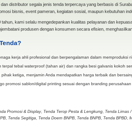
dan distributor segala jenis tenda terpercaya yang berbasis di Sura
mosi bisnis, event pameran, kegiatan sosial, maupun kebutuhan indus
20 tahun, kami selalu mengedepankan kualitas pelayanan dan kepua
jembatani produsen dengan konsumen secara efisien, menghasilkan 
 Tenda?
naga kerja ahli profesional dan berpengalaman dalam memproduksi ri
 terpal tebal waterproof (tahan air) dan rangka besi galvanis kokoh ser
 pihak ketiga, menjamin Anda mendapatkan harga terbaik dan bersain
go promosi sablon/digital printing sesuai dengan branding perusahaan
nda Promosi & Display
,
Tenda Terop Pesta & Lengkung
,
Tenda Limas /
NPB
,
Tenda Segitiga
,
Tenda Doem BNPB
,
Tenda BNPB
,
Tenda BPBD
,
M