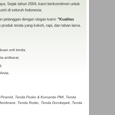
baya. Sejak tahun 2004, kami berkomitmen untuk
tri di seluruh Indonesia.
san pelanggan dengan slogan kami:
"Kualitas
produk tenda yang kokoh, rapi, dan tahan lama.
buan unit tenda.
ta antikarat.
g.
 Anda.
 Piramid
,
Tenda Posko & Komando PMI
,
Tenda
embrane
,
Tenda Roder
,
Tenda Dorokepek
,
Tenda