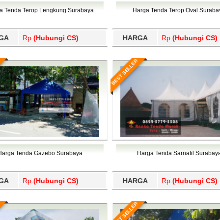
Wajo, Wakatobi, Waropen, Way Kanan, Wonogiri, Wonosobo, Y
a Tenda Terop Lengkung Surabaya
Harga Tenda Terop Oval Suraba
GA
Rp.
(Hubungi CS)
HARGA
Rp.
(Hubungi CS)
BEST SELLER
Harga Tenda Gazebo Surabaya
Harga Tenda Sarnafil Surabay
GA
Rp.
(Hubungi CS)
HARGA
Rp.
(Hubungi CS)
BEST SELLER