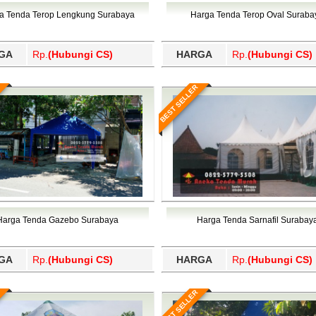
Wajo, Wakatobi, Waropen, Way Kanan, Wonogiri, Wonosobo, Y
a Tenda Terop Lengkung Surabaya
Harga Tenda Terop Oval Suraba
GA
Rp.
(Hubungi CS)
HARGA
Rp.
(Hubungi CS)
BEST SELLER
Harga Tenda Gazebo Surabaya
Harga Tenda Sarnafil Surabay
GA
Rp.
(Hubungi CS)
HARGA
Rp.
(Hubungi CS)
BEST SELLER