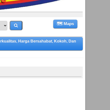
🗺 Maps
ualitas, Harga Bersahabat, Kokoh, Dan