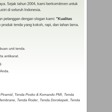
baya. Sejak tahun 2004, kami berkomitmen untuk
tri di seluruh Indonesia.
san pelanggan dengan slogan kami:
"Kualitas
produk tenda yang kokoh, rapi, dan tahan lama.
buan unit tenda.
ta antikarat.
g.
 Anda.
 Piramid
,
Tenda Posko & Komando PMI
,
Tenda
embrane
,
Tenda Roder
,
Tenda Dorokepek
,
Tenda