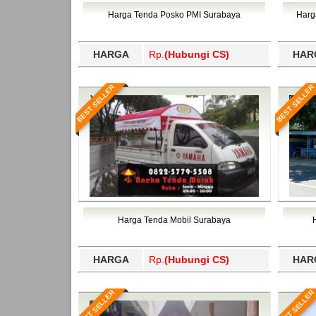
Bawang Barat, Tulangbawang, Tulungagung, 
Harga Tenda Posko PMI Surabaya
Harg
HARGA
Rp.
(Hubungi CS)
HAR
BEST SELLER
BEST SELLER
Harga Tenda Mobil Surabaya
HARGA
Rp.
(Hubungi CS)
HAR
BEST SELLER
BEST SELLER