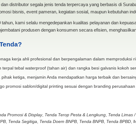
dan distributor segala jenis tenda terpercaya yang berbasis di Sura
mosi bisnis, event pameran, kegiatan sosial, maupun kebutuhan indus
20 tahun, kami selalu mengedepankan kualitas pelayanan dan kepua
jembatani produsen dengan konsumen secara efisien, menghasilkan 
 Tenda?
naga kerja ahli profesional dan berpengalaman dalam memproduksi ri
 terpal tebal waterproof (tahan air) dan rangka besi galvanis kokoh ser
 pihak ketiga, menjamin Anda mendapatkan harga terbaik dan bersain
go promosi sablon/digital printing sesuai dengan branding perusahaan
nda Promosi & Display
,
Tenda Terop Pesta & Lengkung
,
Tenda Limas /
NPB
,
Tenda Segitiga
,
Tenda Doem BNPB
,
Tenda BNPB
,
Tenda BPBD
,
M