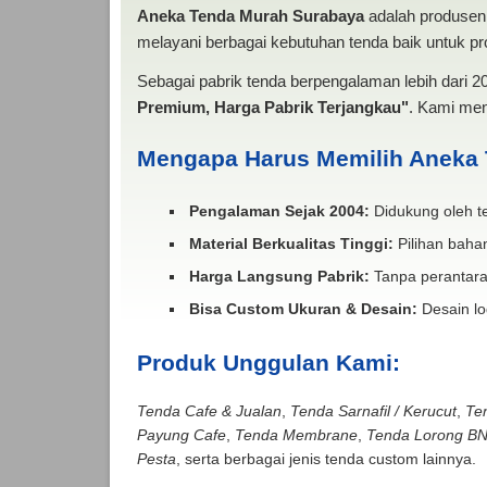
Aneka Tenda Murah Surabaya
adalah produsen 
melayani berbagai kebutuhan tenda baik untuk pro
Sebagai pabrik tenda berpengalaman lebih dari 
Premium, Harga Pabrik Terjangkau"
. Kami men
Mengapa Harus Memilih Aneka
Pengalaman Sejak 2004:
Didukung oleh te
Material Berkualitas Tinggi:
Pilihan bahan
Harga Langsung Pabrik:
Tanpa perantara
Bisa Custom Ukuran & Desain:
Desain lo
Produk Unggulan Kami:
Tenda Cafe & Jualan
,
Tenda Sarnafil / Kerucut
,
Te
Payung Cafe
,
Tenda Membrane
,
Tenda Lorong B
Pesta
, serta berbagai jenis tenda custom lainnya.