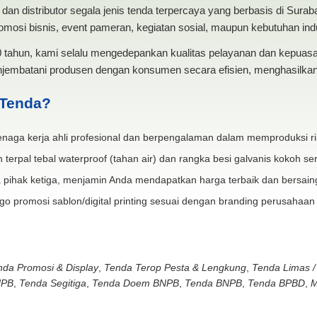
dan distributor segala jenis tenda terpercaya yang berbasis di Sura
mosi bisnis, event pameran, kegiatan sosial, maupun kebutuhan indus
20 tahun, kami selalu mengedepankan kualitas pelayanan dan kepua
jembatani produsen dengan konsumen secara efisien, menghasilkan 
 Tenda?
naga kerja ahli profesional dan berpengalaman dalam memproduksi ri
 terpal tebal waterproof (tahan air) dan rangka besi galvanis kokoh ser
 pihak ketiga, menjamin Anda mendapatkan harga terbaik dan bersain
go promosi sablon/digital printing sesuai dengan branding perusahaan
nda Promosi & Display
,
Tenda Terop Pesta & Lengkung
,
Tenda Limas /
NPB
,
Tenda Segitiga
,
Tenda Doem BNPB
,
Tenda BNPB
,
Tenda BPBD
,
M