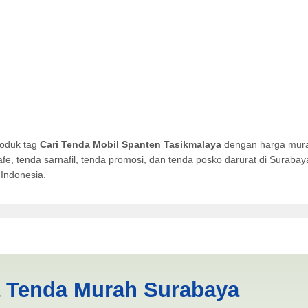
roduk tag
Cari Tenda Mobil Spanten Tasikmalaya
dengan harga murah
afe, tenda sarnafil, tenda promosi, dan tenda posko darurat di Surab
Indonesia.
anten Tasikmalaya | PRODUK
a Tenda Murah Surabaya