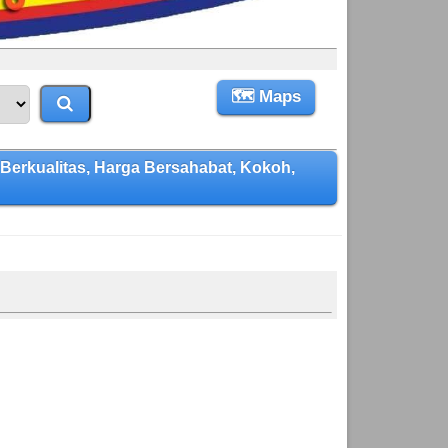
🗺 Maps
rkualitas, Harga Bersahabat, Kokoh,