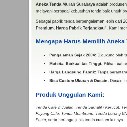
Aneka Tenda Murah Surabaya
adalah produsen 
melayani berbagai kebutuhan tenda baik untuk pro
Sebagai pabrik tenda berpengalaman lebih dari 
Premium, Harga Pabrik Terjangkau"
. Kami men
Mengapa Harus Memilih Aneka
Pengalaman Sejak 2004:
Didukung oleh te
Material Berkualitas Tinggi:
Pilihan bahan
Harga Langsung Pabrik:
Tanpa perantara
Bisa Custom Ukuran & Desain:
Desain lo
Produk Unggulan Kami:
Tenda Cafe & Jualan
,
Tenda Sarnafil / Kerucut
,
Te
Payung Cafe
,
Tenda Membrane
,
Tenda Lorong B
Pesta
, serta berbagai jenis tenda custom lainnya.