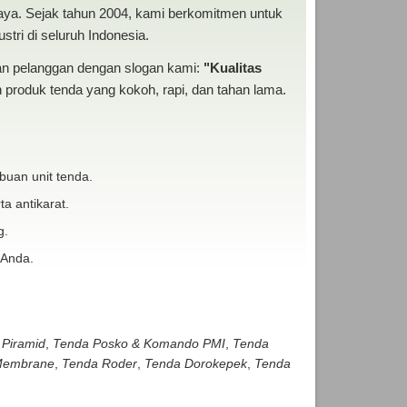
baya. Sejak tahun 2004, kami berkomitmen untuk
tri di seluruh Indonesia.
san pelanggan dengan slogan kami:
"Kualitas
produk tenda yang kokoh, rapi, dan tahan lama.
buan unit tenda.
ta antikarat.
g.
 Anda.
 Piramid
,
Tenda Posko & Komando PMI
,
Tenda
embrane
,
Tenda Roder
,
Tenda Dorokepek
,
Tenda