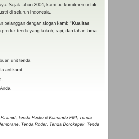
baya. Sejak tahun 2004, kami berkomitmen untuk
tri di seluruh Indonesia.
san pelanggan dengan slogan kami:
"Kualitas
produk tenda yang kokoh, rapi, dan tahan lama.
buan unit tenda.
ta antikarat.
g.
 Anda.
 Piramid
,
Tenda Posko & Komando PMI
,
Tenda
embrane
,
Tenda Roder
,
Tenda Dorokepek
,
Tenda