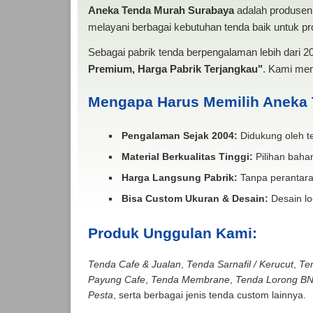
Aneka Tenda Murah Surabaya
adalah produsen 
melayani berbagai kebutuhan tenda baik untuk pro
Sebagai pabrik tenda berpengalaman lebih dari 
Premium, Harga Pabrik Terjangkau"
. Kami men
Mengapa Harus Memilih Aneka
Pengalaman Sejak 2004:
Didukung oleh te
Material Berkualitas Tinggi:
Pilihan bahan
Harga Langsung Pabrik:
Tanpa perantara
Bisa Custom Ukuran & Desain:
Desain lo
Produk Unggulan Kami:
Tenda Cafe & Jualan
,
Tenda Sarnafil / Kerucut
,
Te
Payung Cafe
,
Tenda Membrane
,
Tenda Lorong B
Pesta
, serta berbagai jenis tenda custom lainnya.