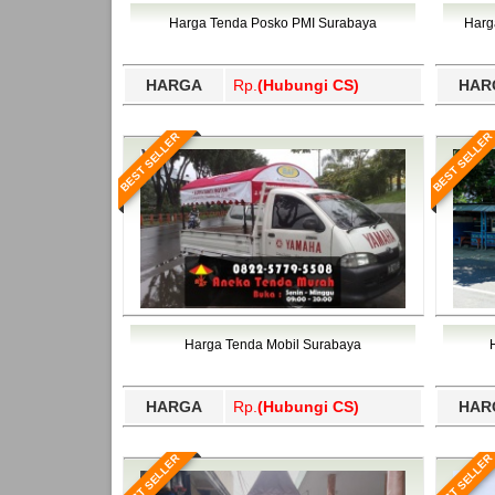
Bawang Barat, Tulangbawang, Tulungagung, 
Harga Tenda Posko PMI Surabaya
Harg
HARGA
Rp.
(Hubungi CS)
HAR
BEST SELLER
BEST SELLER
Harga Tenda Mobil Surabaya
HARGA
Rp.
(Hubungi CS)
HAR
BEST SELLER
BEST SELLER