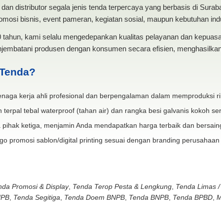
dan distributor segala jenis tenda terpercaya yang berbasis di Sura
mosi bisnis, event pameran, kegiatan sosial, maupun kebutuhan indus
20 tahun, kami selalu mengedepankan kualitas pelayanan dan kepua
jembatani produsen dengan konsumen secara efisien, menghasilkan 
 Tenda?
naga kerja ahli profesional dan berpengalaman dalam memproduksi ri
 terpal tebal waterproof (tahan air) dan rangka besi galvanis kokoh ser
 pihak ketiga, menjamin Anda mendapatkan harga terbaik dan bersain
go promosi sablon/digital printing sesuai dengan branding perusahaan
nda Promosi & Display
,
Tenda Terop Pesta & Lengkung
,
Tenda Limas /
NPB
,
Tenda Segitiga
,
Tenda Doem BNPB
,
Tenda BNPB
,
Tenda BPBD
,
M