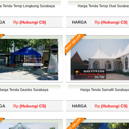
Wajo, Wakatobi, Waropen, Way Kanan, Wonogiri, Wonosobo, Y
a Tenda Terop Lengkung Surabaya
Harga Tenda Terop Oval Suraba
GA
Rp.
(Hubungi CS)
HARGA
Rp.
(Hubungi CS)
BEST SELLER
Harga Tenda Gazebo Surabaya
Harga Tenda Sarnafil Surabay
GA
Rp.
(Hubungi CS)
HARGA
Rp.
(Hubungi CS)
BEST SELLER