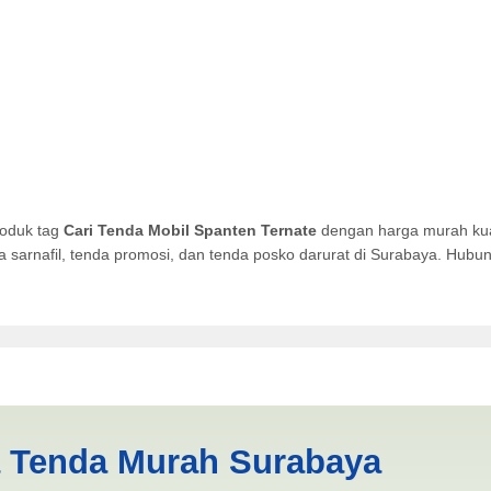
roduk tag
Cari Tenda Mobil Spanten Ternate
dengan harga murah kual
da sarnafil, tenda promosi, dan tenda posko darurat di Surabaya. Hub
anten Ternate | PRODUKSI AN
a Tenda Murah Surabaya