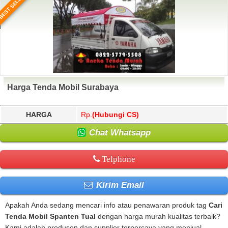
BEST SELLER
Harga Tenda Mobil Surabaya
HARGA
Rp.
(Hubungi CS)
Chat Whatsapp
Telphone
Kirim Email
Apakah Anda sedang mencari info atau penawaran produk tag
Cari
Tenda Mobil Spanten Tual
dengan harga murah kualitas terbaik?
Kami adalah produsen dan supplier terpercaya yang menjual