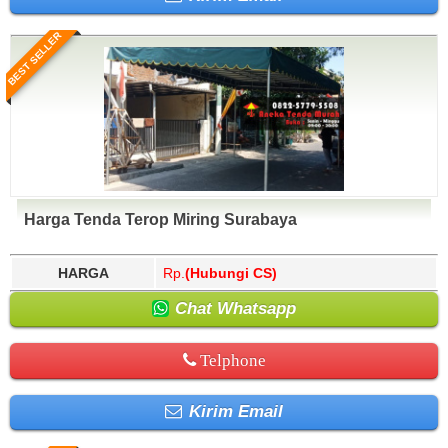
BEST SELLER
Harga Tenda Terop Miring Surabaya
HARGA
Rp.
(Hubungi CS)
Chat Whatsapp
Telphone
Kirim Email