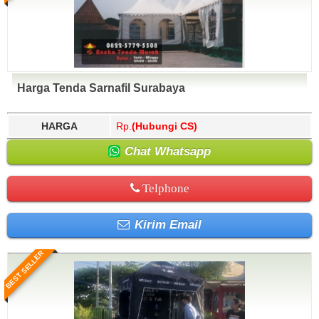
Harga Tenda Sarnafil Surabaya
HARGA
Rp.
(Hubungi CS)
Chat Whatsapp
Telphone
Kirim Email
BEST SELLER