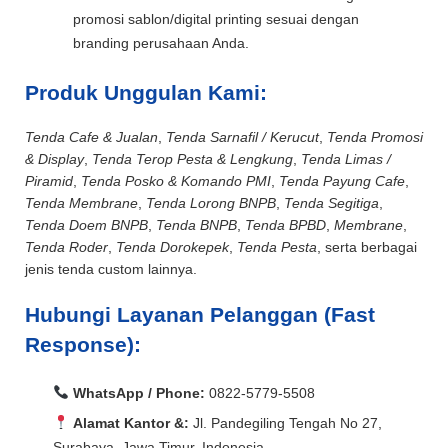
promosi sablon/digital printing sesuai dengan
branding perusahaan Anda.
Produk Unggulan Kami:
Tenda Cafe & Jualan
,
Tenda Sarnafil / Kerucut
,
Tenda Promosi
& Display
,
Tenda Terop Pesta & Lengkung
,
Tenda Limas /
Piramid
,
Tenda Posko & Komando PMI
,
Tenda Payung Cafe
,
Tenda Membrane
,
Tenda Lorong BNPB
,
Tenda Segitiga
,
Tenda Doem BNPB
,
Tenda BNPB
,
Tenda BPBD
,
Membrane
,
Tenda Roder
,
Tenda Dorokepek
,
Tenda Pesta
, serta berbagai
jenis tenda custom lainnya.
Hubungi Layanan Pelanggan (Fast
Response):
WhatsApp / Phone:
0822-5779-5508
Alamat Kantor &:
Jl. Pandegiling Tengah No 27,
Surabaya, Jawa Timur, Indonesia