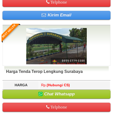
Telphone
Kirim Email
BEST SELLER
Harga Tenda Terop Lengkung Surabaya
HARGA
Rp.
(Hubungi CS)
Chat Whatsapp
Telphone