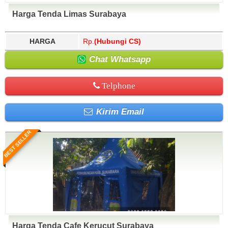
Harga Tenda Limas Surabaya
HARGA
Rp.
(Hubungi CS)
Chat Whatsapp
Telphone
Kirim Email
BEST SELLER
Harga Tenda Cafe Kerucut Surabaya