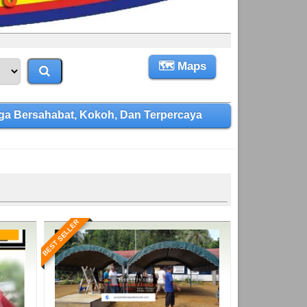
🗺 Maps
a Bersahabat, Kokoh, Dan Terpercaya
BEST SELLER