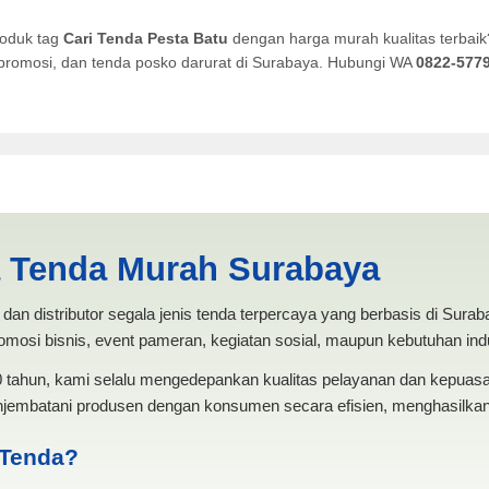
roduk tag
Cari Tenda Pesta Batu
dengan harga murah kualitas terbaik
a promosi, dan tenda posko darurat di Surabaya. Hubungi WA
0822-577
tu | PRODUKSI ANEKA TENDA 
a Tenda Murah Surabaya
dan distributor segala jenis tenda terpercaya yang berbasis di Sura
mosi bisnis, event pameran, kegiatan sosial, maupun kebutuhan indus
20 tahun, kami selalu mengedepankan kualitas pelayanan dan kepua
jembatani produsen dengan konsumen secara efisien, menghasilkan 
 Tenda?