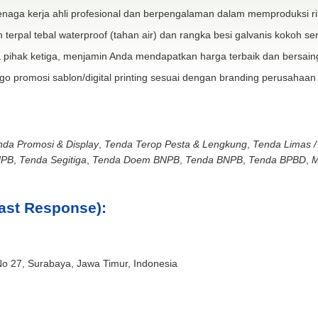
naga kerja ahli profesional dan berpengalaman dalam memproduksi ri
 terpal tebal waterproof (tahan air) dan rangka besi galvanis kokoh ser
 pihak ketiga, menjamin Anda mendapatkan harga terbaik dan bersain
go promosi sablon/digital printing sesuai dengan branding perusahaan
nda Promosi & Display
,
Tenda Terop Pesta & Lengkung
,
Tenda Limas /
NPB
,
Tenda Segitiga
,
Tenda Doem BNPB
,
Tenda BNPB
,
Tenda BPBD
,
M
ast Response):
No 27, Surabaya, Jawa Timur, Indonesia