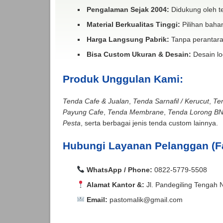
Pengalaman Sejak 2004:
Didukung oleh te
Material Berkualitas Tinggi:
Pilihan bahan
Harga Langsung Pabrik:
Tanpa perantara
Bisa Custom Ukuran & Desain:
Desain lo
Produk Unggulan Kami:
Tenda Cafe & Jualan
,
Tenda Sarnafil / Kerucut
,
Te
Payung Cafe
,
Tenda Membrane
,
Tenda Lorong B
Pesta
, serta berbagai jenis tenda custom lainnya.
Hubungi Layanan Pelanggan (F
WhatsApp / Phone:
0822-5779-5508
Alamat Kantor &:
Jl. Pandegiling Tengah 
Email:
pastomalik@gmail.com