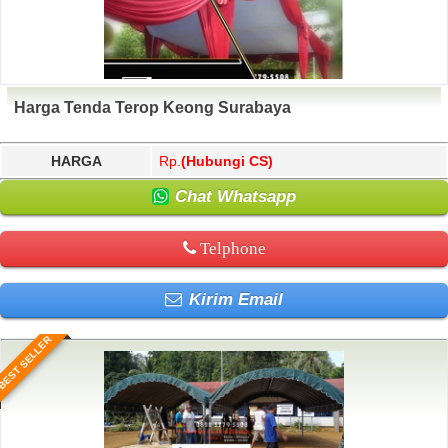
Harga Tenda Terop Keong Surabaya
HARGA
Rp.
(Hubungi CS)
Chat Whatsapp
Telphone
Kirim Email
BEST SELLER