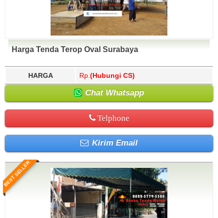
Harga Tenda Terop Oval Surabaya
HARGA
Rp.
(Hubungi CS)
Chat Whatsapp
Telphone
Kirim Email
BEST SELLER