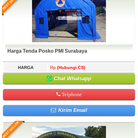
BEST SELLER
Harga Tenda Posko PMI Surabaya
HARGA
Rp.
(Hubungi CS)
Chat Whatsapp
Telphone
Kirim Email
BEST SELLER