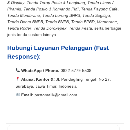
& Display
,
Tenda Terop Pesta & Lengkung
,
Tenda Limas /
Piramid
,
Tenda Posko & Komando PMI
,
Tenda Payung Cafe
,
Tenda Membrane
,
Tenda Lorong BNPB
,
Tenda Segitiga
,
Tenda Doem BNPB
,
Tenda BNPB
,
Tenda BPBD
,
Membrane
,
Tenda Roder
,
Tenda Dorokepek
,
Tenda Pesta
, serta berbagai
jenis tenda custom lainnya.
Hubungi Layanan Pelanggan (Fast
Response):
WhatsApp / Phone:
0822-5779-5508
Alamat Kantor &:
Jl. Pandegiling Tengah No 27,
Surabaya, Jawa Timur, Indonesia
Email:
pastomalik@gmail.com
Aceh Barat, Aceh Barat Daya, Aceh Besar, Aceh Jaya,
Aceh Selatan, Aceh Singkil, Aceh Tamiang, Aceh
Aceh Barat, Aceh Barat Daya, Aceh Besar, Aceh Jaya,
Tengah, Aceh Tenggara, Aceh Timur, Aceh Utara, Agam,
Aceh Selatan, Aceh Singkil, Aceh Tamiang, Aceh
Alor, Ambon, Asahan, Asmat, Badung, Balangan,
Tengah, Aceh Tenggara, Aceh Timur, Aceh Utara, Agam,