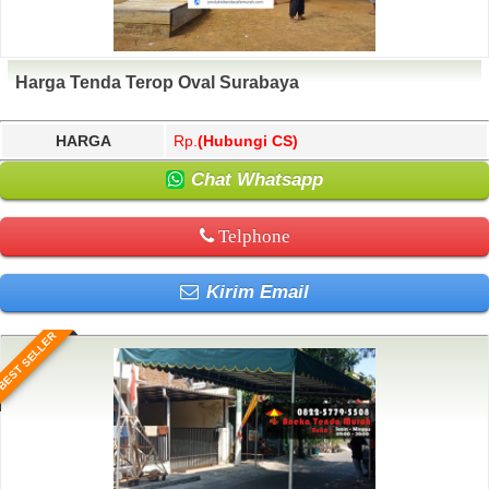
Harga Tenda Terop Oval Surabaya
HARGA
Rp.
(Hubungi CS)
Chat Whatsapp
Telphone
Kirim Email
BEST SELLER