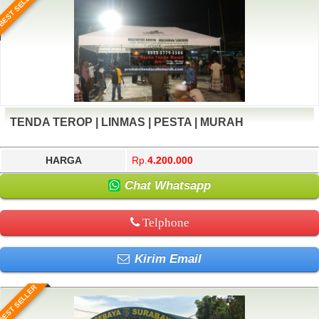
BEST SELLER
TENDA TEROP | LINMAS | PESTA | MURAH
HARGA
Rp.
4.200.000
Chat Whatsapp
Telphone
Kirim Email
BEST SELLER