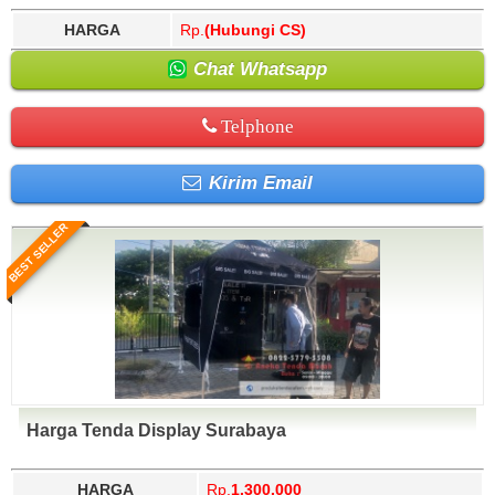
HARGA
Rp.
(Hubungi CS)
Chat Whatsapp
Telphone
Kirim Email
BEST SELLER
Harga Tenda Display Surabaya
HARGA
Rp.
1.300.000