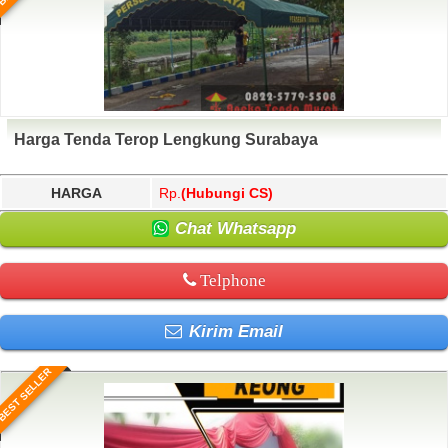
Harga Tenda Terop Lengkung Surabaya
HARGA
Rp.
(Hubungi CS)
Chat Whatsapp
Telphone
Kirim Email
BEST SELLER