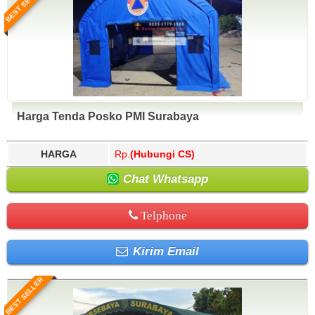
BEST SELLER
Harga Tenda Posko PMI Surabaya
HARGA
Rp.
(Hubungi CS)
Chat Whatsapp
Telphone
Kirim Email
BEST SELLER