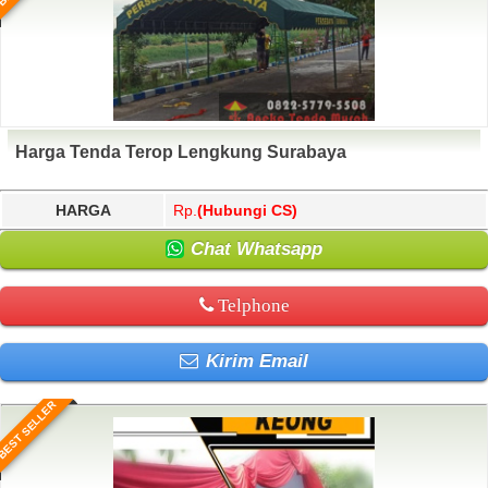
Harga Tenda Terop Lengkung Surabaya
HARGA
Rp.
(Hubungi CS)
Chat Whatsapp
Telphone
Kirim Email
BEST SELLER