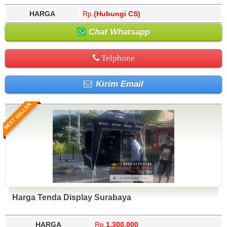
HARGA
Rp.
(Hubungi CS)
Chat Whatsapp
Telphone
Kirim Email
BEST SELLER
Harga Tenda Display Surabaya
HARGA
Rp.
1.300.000