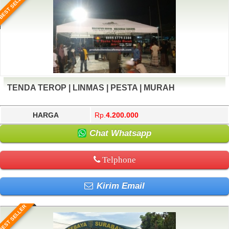
BEST SELLER
TENDA TEROP | LINMAS | PESTA | MURAH
HARGA
Rp.
4.200.000
Chat Whatsapp
Telphone
Kirim Email
BEST SELLER