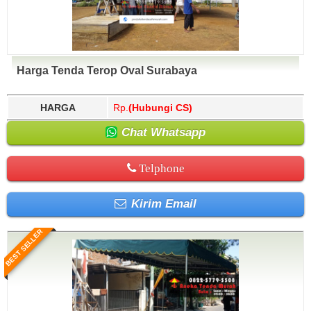
Harga Tenda Terop Oval Surabaya
HARGA
Rp.
(Hubungi CS)
Chat Whatsapp
Telphone
Kirim Email
BEST SELLER