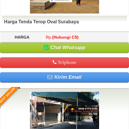
Harga Tenda Terop Oval Surabaya
HARGA
Rp.
(Hubungi CS)
Chat Whatsapp
Telphone
Kirim Email
BEST SELLER