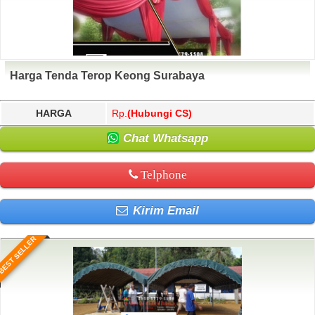
Harga Tenda Terop Keong Surabaya
HARGA
Rp.
(Hubungi CS)
Chat Whatsapp
Telphone
Kirim Email
BEST SELLER