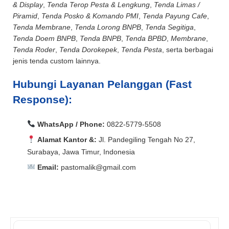
& Display
,
Tenda Terop Pesta & Lengkung
,
Tenda Limas /
Piramid
,
Tenda Posko & Komando PMI
,
Tenda Payung Cafe
,
Tenda Membrane
,
Tenda Lorong BNPB
,
Tenda Segitiga
,
Tenda Doem BNPB
,
Tenda BNPB
,
Tenda BPBD
,
Membrane
,
Tenda Roder
,
Tenda Dorokepek
,
Tenda Pesta
, serta berbagai
jenis tenda custom lainnya.
Hubungi Layanan Pelanggan (Fast
Response):
WhatsApp / Phone:
0822-5779-5508
Alamat Kantor &:
Jl. Pandegiling Tengah No 27,
Surabaya, Jawa Timur, Indonesia
Email:
pastomalik@gmail.com
Aceh Barat, Aceh Barat Daya, Aceh Besar, Aceh Jaya,
Aceh Selatan, Aceh Singkil, Aceh Tamiang, Aceh
Aceh Barat, Aceh Barat Daya, Aceh Besar, Aceh Jaya,
Tengah, Aceh Tenggara, Aceh Timur, Aceh Utara, Agam,
Aceh Selatan, Aceh Singkil, Aceh Tamiang, Aceh
Alor, Ambon, Asahan, Asmat, Badung, Balangan,
Tengah, Aceh Tenggara, Aceh Timur, Aceh Utara, Agam,