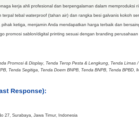
naga kerja ahli profesional dan berpengalaman dalam memproduksi ri
 terpal tebal waterproof (tahan air) dan rangka besi galvanis kokoh ser
 pihak ketiga, menjamin Anda mendapatkan harga terbaik dan bersain
go promosi sablon/digital printing sesuai dengan branding perusahaan
nda Promosi & Display
,
Tenda Terop Pesta & Lengkung
,
Tenda Limas /
NPB
,
Tenda Segitiga
,
Tenda Doem BNPB
,
Tenda BNPB
,
Tenda BPBD
,
M
ast Response):
No 27, Surabaya, Jawa Timur, Indonesia