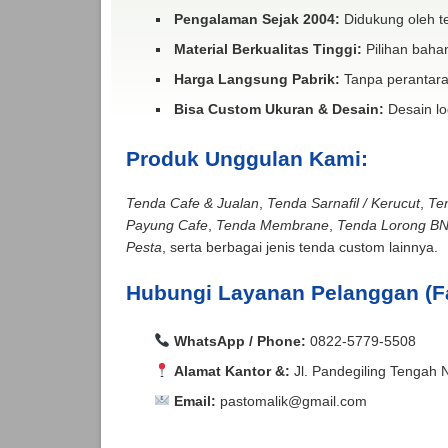
Pengalaman Sejak 2004:
Didukung oleh te
Material Berkualitas Tinggi:
Pilihan bahan
Harga Langsung Pabrik:
Tanpa perantara
Bisa Custom Ukuran & Desain:
Desain lo
Produk Unggulan Kami:
Tenda Cafe & Jualan
,
Tenda Sarnafil / Kerucut
,
Te
Payung Cafe
,
Tenda Membrane
,
Tenda Lorong B
Pesta
, serta berbagai jenis tenda custom lainnya.
Hubungi Layanan Pelanggan (F
WhatsApp / Phone:
0822-5779-5508
Alamat Kantor &:
Jl. Pandegiling Tengah 
Email:
pastomalik@gmail.com