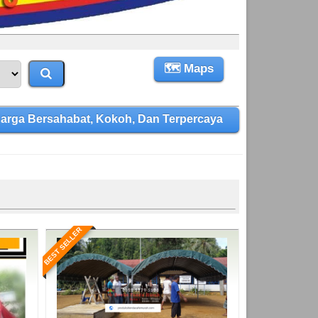
🗺 Maps
arga Bersahabat, Kokoh, Dan Terpercaya
BEST SELLER