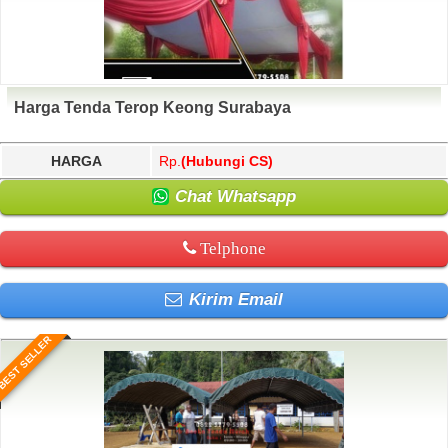
Harga Tenda Terop Keong Surabaya
HARGA
Rp.
(Hubungi CS)
Chat Whatsapp
Telphone
Kirim Email
BEST SELLER