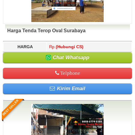
Harga Tenda Terop Oval Surabaya
HARGA
Rp.
(Hubungi CS)
Chat Whatsapp
Telphone
Kirim Email
BEST SELLER