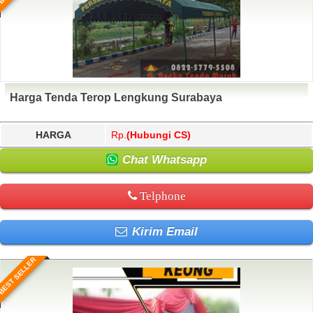
Harga Tenda Terop Lengkung Surabaya
HARGA
Rp.
(Hubungi CS)
Chat Whatsapp
Telphone
Kirim Email
BEST SELLER