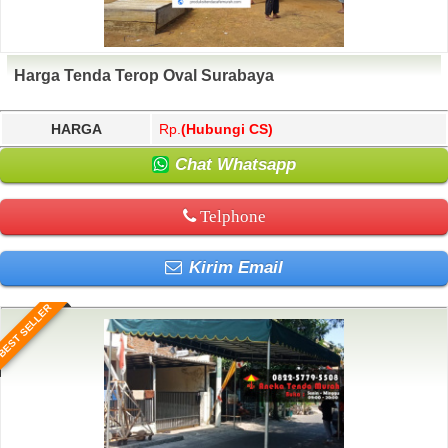
Harga Tenda Terop Oval Surabaya
HARGA
Rp.
(Hubungi CS)
Chat Whatsapp
Telphone
Kirim Email
BEST SELLER