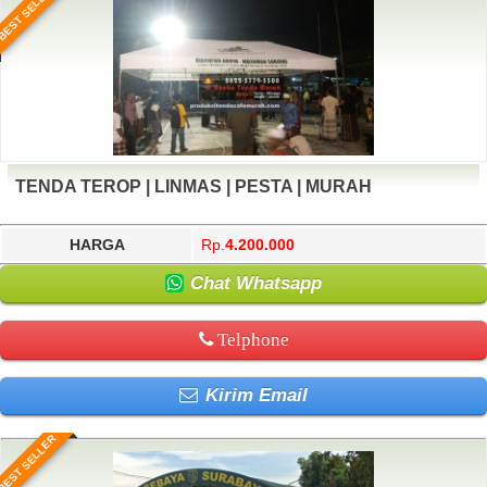
BEST SELLER
TENDA TEROP | LINMAS | PESTA | MURAH
HARGA
Rp.
4.200.000
Chat Whatsapp
Telphone
Kirim Email
BEST SELLER