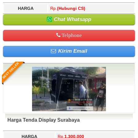
HARGA
Rp.
(Hubungi CS)
Chat Whatsapp
Telphone
Kirim Email
BEST SELLER
Harga Tenda Display Surabaya
HARGA
Rp.
1.300.000