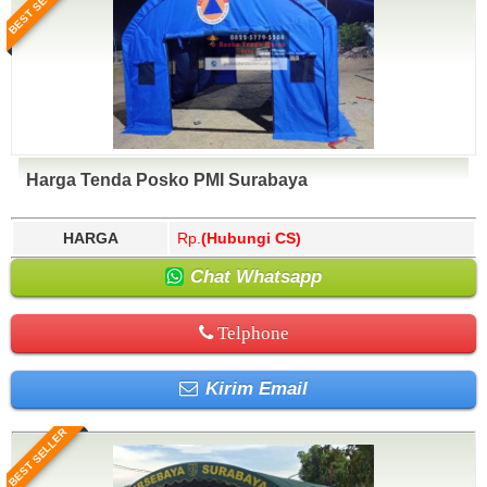
BEST SELLER
Harga Tenda Posko PMI Surabaya
HARGA
Rp.
(Hubungi CS)
Chat Whatsapp
Telphone
Kirim Email
BEST SELLER