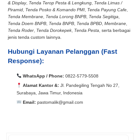
& Display
,
Tenda Terop Pesta & Lengkung
,
Tenda Limas /
Piramid
,
Tenda Posko & Komando PMI
,
Tenda Payung Cafe
,
Tenda Membrane
,
Tenda Lorong BNPB
,
Tenda Segitiga
,
Tenda Doem BNPB
,
Tenda BNPB
,
Tenda BPBD
,
Membrane
,
Tenda Roder
,
Tenda Dorokepek
,
Tenda Pesta
, serta berbagai
jenis tenda custom lainnya.
Hubungi Layanan Pelanggan (Fast
Response):
WhatsApp / Phone:
0822-5779-5508
Alamat Kantor &:
Jl. Pandegiling Tengah No 27,
Surabaya, Jawa Timur, Indonesia
Email:
pastomalik@gmail.com
Aceh Barat, Aceh Barat Daya, Aceh Besar, Aceh Jaya,
Aceh Selatan, Aceh Singkil, Aceh Tamiang, Aceh
Aceh Barat, Aceh Barat Daya, Aceh Besar, Aceh Jaya,
Tengah, Aceh Tenggara, Aceh Timur, Aceh Utara, Agam,
Aceh Selatan, Aceh Singkil, Aceh Tamiang, Aceh
Alor, Ambon, Asahan, Asmat, Badung, Balangan,
Tengah, Aceh Tenggara, Aceh Timur, Aceh Utara, Agam,