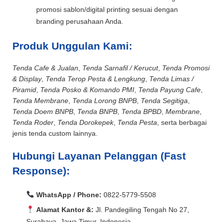
promosi sablon/digital printing sesuai dengan
branding perusahaan Anda.
Produk Unggulan Kami:
Tenda Cafe & Jualan
,
Tenda Sarnafil / Kerucut
,
Tenda Promosi
& Display
,
Tenda Terop Pesta & Lengkung
,
Tenda Limas /
Piramid
,
Tenda Posko & Komando PMI
,
Tenda Payung Cafe
,
Tenda Membrane
,
Tenda Lorong BNPB
,
Tenda Segitiga
,
Tenda Doem BNPB
,
Tenda BNPB
,
Tenda BPBD
,
Membrane
,
Tenda Roder
,
Tenda Dorokepek
,
Tenda Pesta
, serta berbagai
jenis tenda custom lainnya.
Hubungi Layanan Pelanggan (Fast
Response):
WhatsApp / Phone:
0822-5779-5508
Alamat Kantor &:
Jl. Pandegiling Tengah No 27,
Surabaya, Jawa Timur, Indonesia