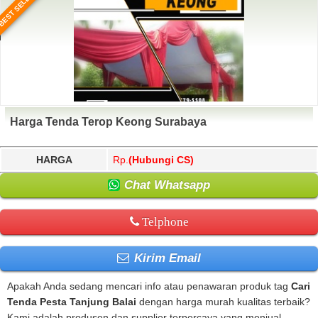
BEST SELLER
Harga Tenda Terop Keong Surabaya
HARGA
Rp.
(Hubungi CS)
Chat Whatsapp
Telphone
Kirim Email
Apakah Anda sedang mencari info atau penawaran produk tag
Cari
Tenda Pesta Tanjung Balai
dengan harga murah kualitas terbaik?
Kami adalah produsen dan supplier terpercaya yang menjual