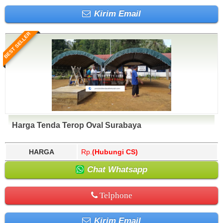
Kirim Email
BEST SELLER
Harga Tenda Terop Oval Surabaya
HARGA
Rp.
(Hubungi CS)
Chat Whatsapp
Telphone
Kirim Email