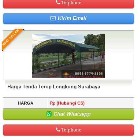
Telphone
Kirim Email
BEST SELLER
Harga Tenda Terop Lengkung Surabaya
HARGA
Rp.
(Hubungi CS)
Chat Whatsapp
Telphone