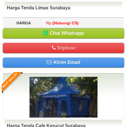
Harga Tenda Limas Surabaya
HARGA
Rp.
(Hubungi CS)
Chat Whatsapp
Telphone
Kirim Email
BEST SELLER
Harga Tenda Cafe Kerucut Surabaya