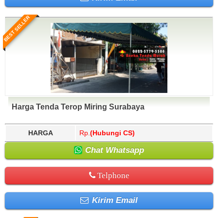
BEST SELLER
Harga Tenda Terop Miring Surabaya
HARGA
Rp.
(Hubungi CS)
Chat Whatsapp
Telphone
Kirim Email