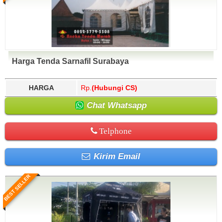
Harga Tenda Sarnafil Surabaya
HARGA
Rp.
(Hubungi CS)
Chat Whatsapp
Telphone
Kirim Email
BEST SELLER