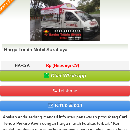
BEST SELLER
Harga Tenda Mobil Surabaya
HARGA
Rp.
(Hubungi CS)
Chat Whatsapp
Telphone
Kirim Email
Apakah Anda sedang mencari info atau penawaran produk tag
Cari
Tenda Pickup Aceh
dengan harga murah kualitas terbaik? Kami
adalah produsen dan supplier terpercaya yang menjual aneka jenis