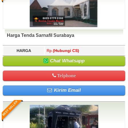
Harga Tenda Sarnafil Surabaya
HARGA
Rp.
(Hubungi CS)
Chat Whatsapp
Telphone
Kirim Email
BEST SELLER