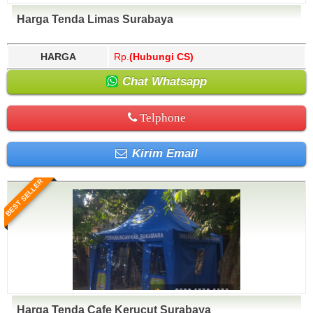
Harga Tenda Limas Surabaya
HARGA
Rp.
(Hubungi CS)
Chat Whatsapp
Telphone
Kirim Email
BEST SELLER
Harga Tenda Cafe Kerucut Surabaya