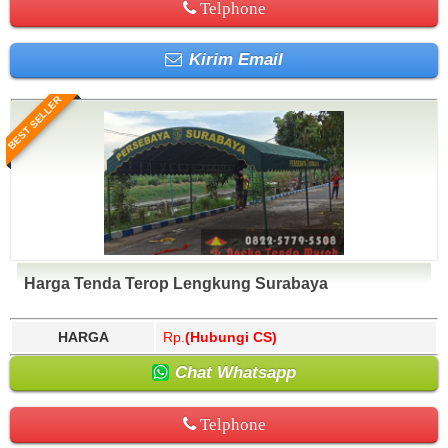
Telphone
Kirim Email
BEST SELLER
Harga Tenda Terop Lengkung Surabaya
HARGA
Rp.
(Hubungi CS)
Chat Whatsapp
Telphone