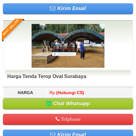
Kirim Email
BEST SELLER
Harga Tenda Terop Oval Surabaya
HARGA
Rp.
(Hubungi CS)
Chat Whatsapp
Telphone
Kirim Email