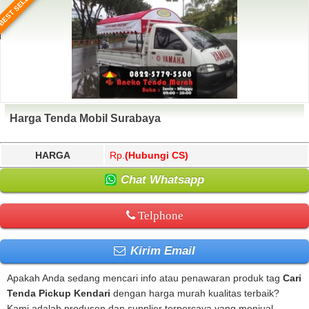
BEST SELLER
Harga Tenda Mobil Surabaya
HARGA
Rp.
(Hubungi CS)
Chat Whatsapp
Telphone
Kirim Email
Apakah Anda sedang mencari info atau penawaran produk tag
Cari
Tenda Pickup Kendari
dengan harga murah kualitas terbaik?
Kami adalah produsen dan supplier terpercaya yang menjual