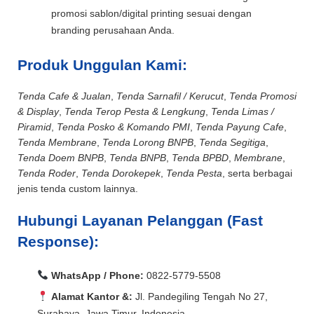
promosi sablon/digital printing sesuai dengan
branding perusahaan Anda.
Produk Unggulan Kami:
Tenda Cafe & Jualan
,
Tenda Sarnafil / Kerucut
,
Tenda Promosi
& Display
,
Tenda Terop Pesta & Lengkung
,
Tenda Limas /
Piramid
,
Tenda Posko & Komando PMI
,
Tenda Payung Cafe
,
Tenda Membrane
,
Tenda Lorong BNPB
,
Tenda Segitiga
,
Tenda Doem BNPB
,
Tenda BNPB
,
Tenda BPBD
,
Membrane
,
Tenda Roder
,
Tenda Dorokepek
,
Tenda Pesta
, serta berbagai
jenis tenda custom lainnya.
Hubungi Layanan Pelanggan (Fast
Response):
WhatsApp / Phone:
0822-5779-5508
Alamat Kantor &:
Jl. Pandegiling Tengah No 27,
Surabaya, Jawa Timur, Indonesia