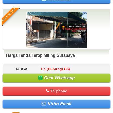
BEST SELLER
Harga Tenda Terop Miring Surabaya
HARGA
Rp.
(Hubungi CS)
Chat Whatsapp
Telphone
Kirim Email