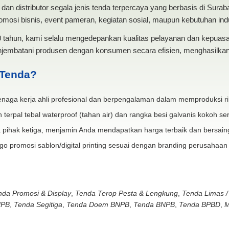
dan distributor segala jenis tenda terpercaya yang berbasis di Sura
mosi bisnis, event pameran, kegiatan sosial, maupun kebutuhan indus
20 tahun, kami selalu mengedepankan kualitas pelayanan dan kepua
jembatani produsen dengan konsumen secara efisien, menghasilkan 
 Tenda?
naga kerja ahli profesional dan berpengalaman dalam memproduksi ri
 terpal tebal waterproof (tahan air) dan rangka besi galvanis kokoh ser
 pihak ketiga, menjamin Anda mendapatkan harga terbaik dan bersain
go promosi sablon/digital printing sesuai dengan branding perusahaan
nda Promosi & Display
,
Tenda Terop Pesta & Lengkung
,
Tenda Limas /
NPB
,
Tenda Segitiga
,
Tenda Doem BNPB
,
Tenda BNPB
,
Tenda BPBD
,
M