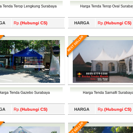
Wajo, Wakatobi, Waropen, Way Kanan, Wonogiri, Wonosobo, Y
a Tenda Terop Lengkung Surabaya
Harga Tenda Terop Oval Suraba
GA
Rp.
(Hubungi CS)
HARGA
Rp.
(Hubungi CS)
BEST SELLER
Harga Tenda Gazebo Surabaya
Harga Tenda Sarnafil Surabay
GA
Rp.
(Hubungi CS)
HARGA
Rp.
(Hubungi CS)
BEST SELLER