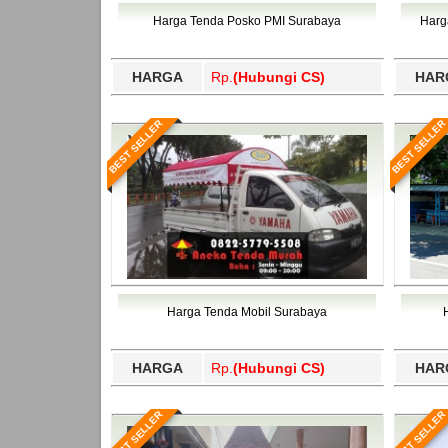
Bawang Barat, Tulangbawang, Tulungagung, 
Harga Tenda Posko PMI Surabaya
Harg
HARGA
Rp.
(Hubungi CS)
HAR
BEST SELLER
BEST SELLER
Harga Tenda Mobil Surabaya
HARGA
Rp.
(Hubungi CS)
HAR
BEST SELLER
BEST SELLER