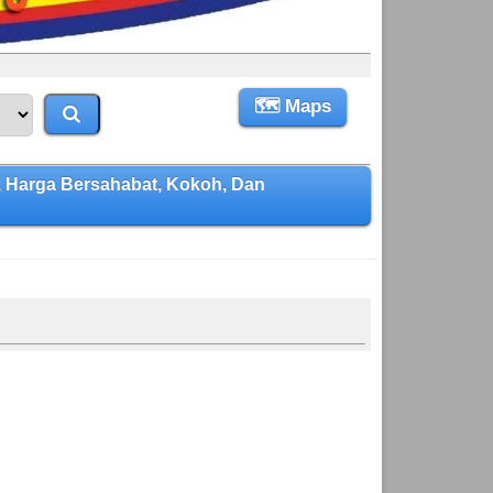
🗺 Maps
 Harga Bersahabat, Kokoh, Dan