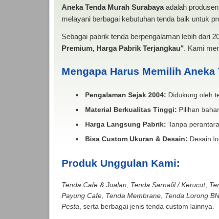
Aneka Tenda Murah Surabaya
adalah produsen 
melayani berbagai kebutuhan tenda baik untuk pro
Sebagai pabrik tenda berpengalaman lebih dari 
Premium, Harga Pabrik Terjangkau"
. Kami men
Mengapa Harus Memilih Aneka
Pengalaman Sejak 2004:
Didukung oleh te
Material Berkualitas Tinggi:
Pilihan bahan
Harga Langsung Pabrik:
Tanpa perantara
Bisa Custom Ukuran & Desain:
Desain lo
Produk Unggulan Kami:
Tenda Cafe & Jualan
,
Tenda Sarnafil / Kerucut
,
Te
Payung Cafe
,
Tenda Membrane
,
Tenda Lorong B
Pesta
, serta berbagai jenis tenda custom lainnya.