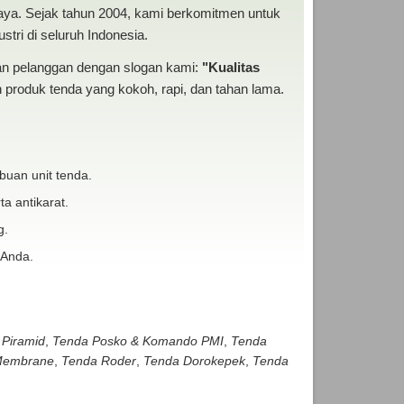
baya. Sejak tahun 2004, kami berkomitmen untuk
tri di seluruh Indonesia.
san pelanggan dengan slogan kami:
"Kualitas
produk tenda yang kokoh, rapi, dan tahan lama.
buan unit tenda.
ta antikarat.
g.
 Anda.
 Piramid
,
Tenda Posko & Komando PMI
,
Tenda
embrane
,
Tenda Roder
,
Tenda Dorokepek
,
Tenda