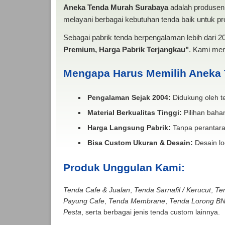
Aneka Tenda Murah Surabaya
adalah produsen 
melayani berbagai kebutuhan tenda baik untuk pro
Sebagai pabrik tenda berpengalaman lebih dari 
Premium, Harga Pabrik Terjangkau"
. Kami men
Mengapa Harus Memilih Aneka
Pengalaman Sejak 2004:
Didukung oleh te
Material Berkualitas Tinggi:
Pilihan bahan
Harga Langsung Pabrik:
Tanpa perantara
Bisa Custom Ukuran & Desain:
Desain lo
Produk Unggulan Kami:
Tenda Cafe & Jualan
,
Tenda Sarnafil / Kerucut
,
Te
Payung Cafe
,
Tenda Membrane
,
Tenda Lorong B
Pesta
, serta berbagai jenis tenda custom lainnya.