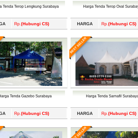
Wajo, Wakatobi, Waropen, Way Kanan, Wonogiri, Wonosobo, Y
a Tenda Terop Lengkung Surabaya
Harga Tenda Terop Oval Suraba
GA
Rp.
(Hubungi CS)
HARGA
Rp.
(Hubungi CS)
BEST SELLER
Harga Tenda Gazebo Surabaya
Harga Tenda Sarnafil Surabay
GA
Rp.
(Hubungi CS)
HARGA
Rp.
(Hubungi CS)
BEST SELLER