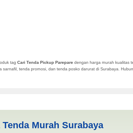
roduk tag
Cari Tenda Pickup Parepare
dengan harga murah kualitas t
da sarnafil, tenda promosi, dan tenda posko darurat di Surabaya. Hub
arepare | PRODUKSI ANEKA T
a Tenda Murah Surabaya