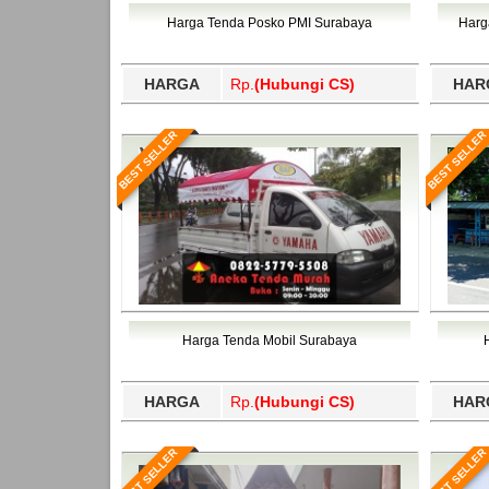
Bawang Barat, Tulangbawang, Tulungagung, 
Harga Tenda Posko PMI Surabaya
Harg
HARGA
Rp.
(Hubungi CS)
HAR
BEST SELLER
BEST SELLER
Harga Tenda Mobil Surabaya
HARGA
Rp.
(Hubungi CS)
HAR
BEST SELLER
BEST SELLER