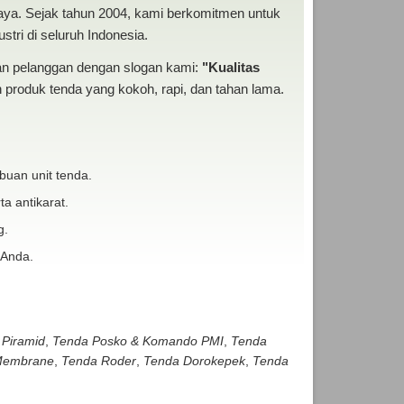
baya. Sejak tahun 2004, kami berkomitmen untuk
tri di seluruh Indonesia.
san pelanggan dengan slogan kami:
"Kualitas
produk tenda yang kokoh, rapi, dan tahan lama.
buan unit tenda.
ta antikarat.
g.
 Anda.
 Piramid
,
Tenda Posko & Komando PMI
,
Tenda
embrane
,
Tenda Roder
,
Tenda Dorokepek
,
Tenda