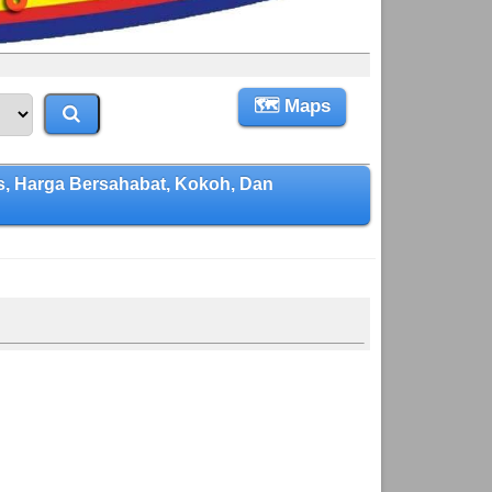
🗺 Maps
, Harga Bersahabat, Kokoh, Dan