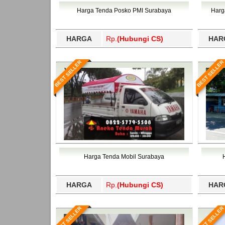
Bawang Barat, Tulangbawang, Tulungagung, 
Harga Tenda Posko PMI Surabaya
Harg
HARGA
Rp.
(Hubungi CS)
HAR
BEST SELLER
BEST SELLER
Harga Tenda Mobil Surabaya
HARGA
Rp.
(Hubungi CS)
HAR
BEST SELLER
BEST SELLER