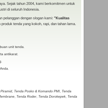
baya. Sejak tahun 2004, kami berkomitmen untuk
tri di seluruh Indonesia.
san pelanggan dengan slogan kami:
"Kualitas
produk tenda yang kokoh, rapi, dan tahan lama.
buan unit tenda.
ta antikarat.
g.
 Anda.
 Piramid
,
Tenda Posko & Komando PMI
,
Tenda
embrane
,
Tenda Roder
,
Tenda Dorokepek
,
Tenda