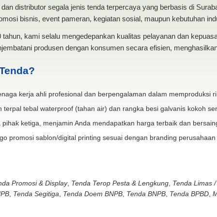
dan distributor segala jenis tenda terpercaya yang berbasis di Sura
mosi bisnis, event pameran, kegiatan sosial, maupun kebutuhan indus
20 tahun, kami selalu mengedepankan kualitas pelayanan dan kepua
jembatani produsen dengan konsumen secara efisien, menghasilkan 
 Tenda?
naga kerja ahli profesional dan berpengalaman dalam memproduksi ri
 terpal tebal waterproof (tahan air) dan rangka besi galvanis kokoh ser
 pihak ketiga, menjamin Anda mendapatkan harga terbaik dan bersain
go promosi sablon/digital printing sesuai dengan branding perusahaan
nda Promosi & Display
,
Tenda Terop Pesta & Lengkung
,
Tenda Limas /
NPB
,
Tenda Segitiga
,
Tenda Doem BNPB
,
Tenda BNPB
,
Tenda BPBD
,
M