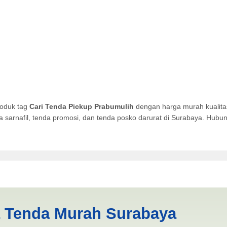
roduk tag
Cari Tenda Pickup Prabumulih
dengan harga murah kualitas
da sarnafil, tenda promosi, dan tenda posko darurat di Surabaya. Hub
rabumulih | PRODUKSI ANEKA
a Tenda Murah Surabaya