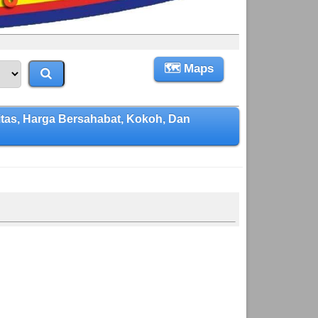
🗺 Maps
as, Harga Bersahabat, Kokoh, Dan