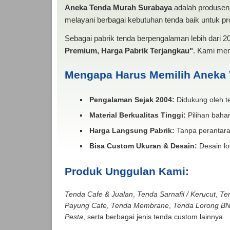
Aneka Tenda Murah Surabaya
adalah produsen 
melayani berbagai kebutuhan tenda baik untuk pro
Sebagai pabrik tenda berpengalaman lebih dari 
Premium, Harga Pabrik Terjangkau"
. Kami men
Mengapa Harus Memilih Aneka
Pengalaman Sejak 2004:
Didukung oleh te
Material Berkualitas Tinggi:
Pilihan bahan
Harga Langsung Pabrik:
Tanpa perantara
Bisa Custom Ukuran & Desain:
Desain lo
Produk Unggulan Kami:
Tenda Cafe & Jualan
,
Tenda Sarnafil / Kerucut
,
Te
Payung Cafe
,
Tenda Membrane
,
Tenda Lorong B
Pesta
, serta berbagai jenis tenda custom lainnya.