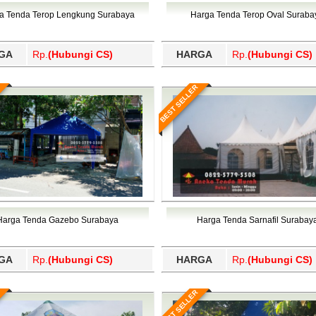
Wajo, Wakatobi, Waropen, Way Kanan, Wonogiri, Wonosobo, Y
a Tenda Terop Lengkung Surabaya
Harga Tenda Terop Oval Suraba
GA
Rp.
(Hubungi CS)
HARGA
Rp.
(Hubungi CS)
BEST SELLER
Harga Tenda Gazebo Surabaya
Harga Tenda Sarnafil Surabay
GA
Rp.
(Hubungi CS)
HARGA
Rp.
(Hubungi CS)
BEST SELLER