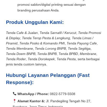
promosi sablon/digital printing sesuai dengan
branding perusahaan Anda.
Produk Unggulan Kami:
Tenda Cafe & Jualan
,
Tenda Sarnafil / Kerucut
,
Tenda Promosi
& Display
,
Tenda Terop Pesta & Lengkung
,
Tenda Limas /
Piramid
,
Tenda Posko & Komando PMI
,
Tenda Payung Cafe
,
Tenda Membrane
,
Tenda Lorong BNPB
,
Tenda Segitiga
,
Tenda Doem BNPB
,
Tenda BNPB
,
Tenda BPBD
,
Membrane
,
Tenda Roder
,
Tenda Dorokepek
,
Tenda Pesta
, serta berbagai
jenis tenda custom lainnya.
Hubungi Layanan Pelanggan (Fast
Response):
WhatsApp / Phone:
0822-5779-5508
Alamat Kantor &:
Jl. Pandegiling Tengah No 27,
Surabaya, Jawa Timur, Indonesia