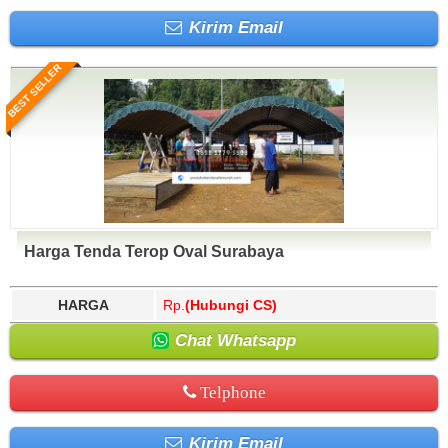
Kirim Email
BEST SELLER
Harga Tenda Terop Oval Surabaya
HARGA
Rp.
(Hubungi CS)
Chat Whatsapp
Telphone
Kirim Email