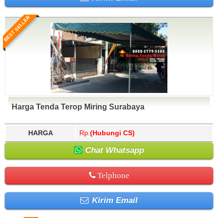
BEST SELLER
Harga Tenda Terop Miring Surabaya
HARGA
Rp.
(Hubungi CS)
Chat Whatsapp
Telphone
Kirim Email