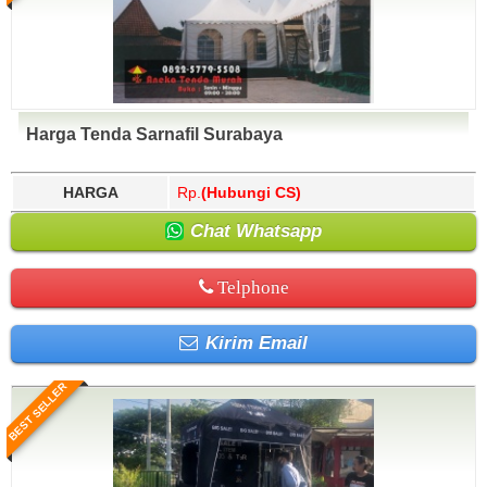
Harga Tenda Sarnafil Surabaya
HARGA
Rp.
(Hubungi CS)
Chat Whatsapp
Telphone
Kirim Email
BEST SELLER