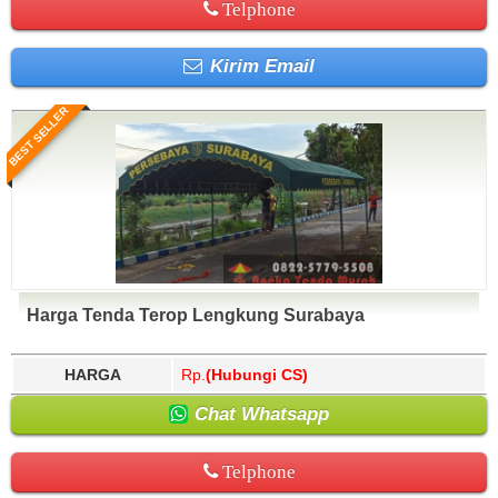
Telphone
Kirim Email
BEST SELLER
Harga Tenda Terop Lengkung Surabaya
HARGA
Rp.
(Hubungi CS)
Chat Whatsapp
Telphone