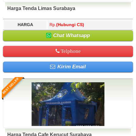
Harga Tenda Limas Surabaya
HARGA
Rp.
(Hubungi CS)
Chat Whatsapp
Telphone
Kirim Email
BEST SELLER
Harga Tenda Cafe Kerucut Surabaya