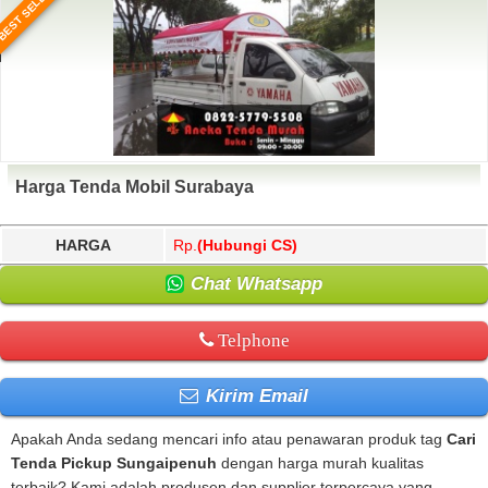
BEST SELLER
Harga Tenda Mobil Surabaya
HARGA
Rp.
(Hubungi CS)
Chat Whatsapp
Telphone
Kirim Email
Apakah Anda sedang mencari info atau penawaran produk tag
Cari
Tenda Pickup Sungaipenuh
dengan harga murah kualitas
terbaik? Kami adalah produsen dan supplier terpercaya yang