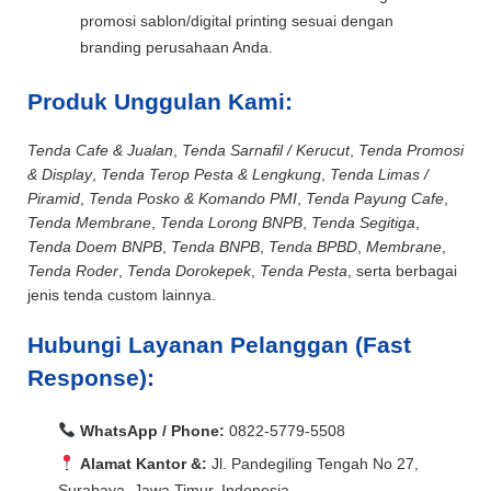
promosi sablon/digital printing sesuai dengan
branding perusahaan Anda.
Produk Unggulan Kami:
Tenda Cafe & Jualan
,
Tenda Sarnafil / Kerucut
,
Tenda Promosi
& Display
,
Tenda Terop Pesta & Lengkung
,
Tenda Limas /
Piramid
,
Tenda Posko & Komando PMI
,
Tenda Payung Cafe
,
Tenda Membrane
,
Tenda Lorong BNPB
,
Tenda Segitiga
,
Tenda Doem BNPB
,
Tenda BNPB
,
Tenda BPBD
,
Membrane
,
Tenda Roder
,
Tenda Dorokepek
,
Tenda Pesta
, serta berbagai
jenis tenda custom lainnya.
Hubungi Layanan Pelanggan (Fast
Response):
WhatsApp / Phone:
0822-5779-5508
Alamat Kantor &:
Jl. Pandegiling Tengah No 27,
Surabaya, Jawa Timur, Indonesia