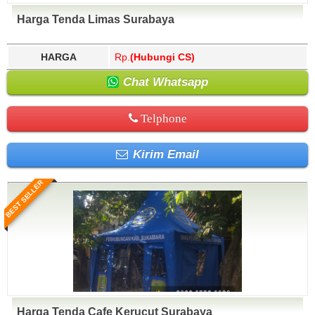
Harga Tenda Limas Surabaya
HARGA
Rp.
(Hubungi CS)
Chat Whatsapp
Telphone
Kirim Email
BEST SELLER
Harga Tenda Cafe Kerucut Surabaya