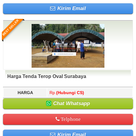
Kirim Email
BEST SELLER
Harga Tenda Terop Oval Surabaya
HARGA
Rp.
(Hubungi CS)
Chat Whatsapp
Telphone
Kirim Email