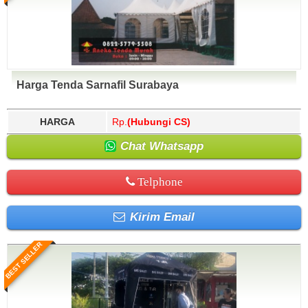
Harga Tenda Sarnafil Surabaya
HARGA
Rp.
(Hubungi CS)
Chat Whatsapp
Telphone
Kirim Email
BEST SELLER