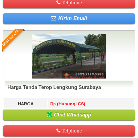
Telphone
Kirim Email
BEST SELLER
Harga Tenda Terop Lengkung Surabaya
HARGA
Rp.
(Hubungi CS)
Chat Whatsapp
Telphone