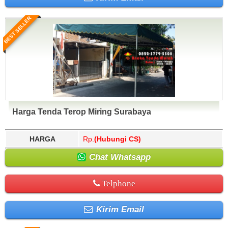
BEST SELLER
Harga Tenda Terop Miring Surabaya
HARGA
Rp.
(Hubungi CS)
Chat Whatsapp
Telphone
Kirim Email