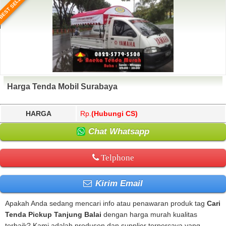
BEST SELLER
Harga Tenda Mobil Surabaya
HARGA
Rp.
(Hubungi CS)
Chat Whatsapp
Telphone
Kirim Email
Apakah Anda sedang mencari info atau penawaran produk tag
Cari
Tenda Pickup Tanjung Balai
dengan harga murah kualitas
terbaik? Kami adalah produsen dan supplier terpercaya yang