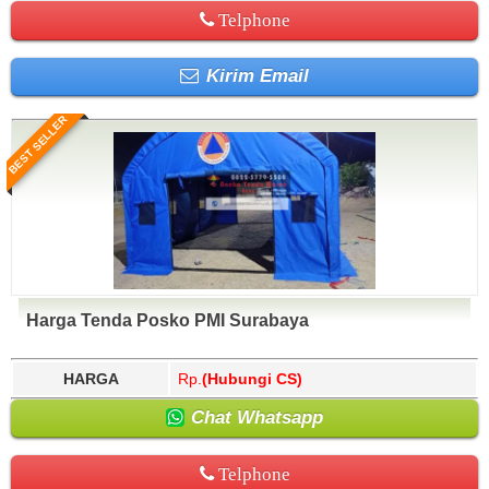
Telphone
Kirim Email
BEST SELLER
Harga Tenda Posko PMI Surabaya
HARGA
Rp.
(Hubungi CS)
Chat Whatsapp
Telphone