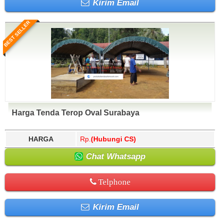
Kirim Email
BEST SELLER
Harga Tenda Terop Oval Surabaya
HARGA
Rp.
(Hubungi CS)
Chat Whatsapp
Telphone
Kirim Email