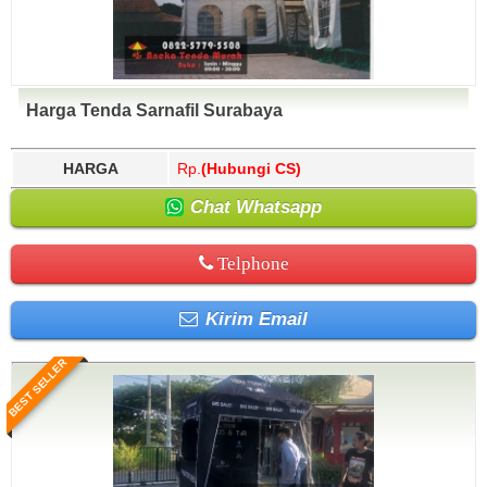
Harga Tenda Sarnafil Surabaya
HARGA
Rp.
(Hubungi CS)
Chat Whatsapp
Telphone
Kirim Email
BEST SELLER