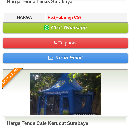
Harga Tenda Limas Surabaya
HARGA
Rp.
(Hubungi CS)
Chat Whatsapp
Telphone
Kirim Email
BEST SELLER
Harga Tenda Cafe Kerucut Surabaya