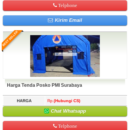
Telphone
Kirim Email
BEST SELLER
Harga Tenda Posko PMI Surabaya
HARGA
Rp.
(Hubungi CS)
Chat Whatsapp
Telphone