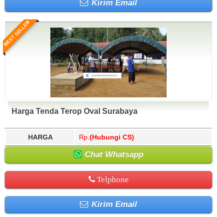
Kirim Email
BEST SELLER
Harga Tenda Terop Oval Surabaya
HARGA
Rp.
(Hubungi CS)
Chat Whatsapp
Telphone
Kirim Email