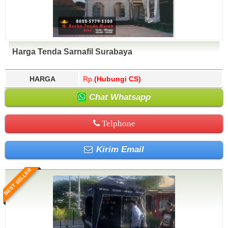
Harga Tenda Sarnafil Surabaya
HARGA
Rp.
(Hubungi CS)
Chat Whatsapp
Telphone
Kirim Email
BEST SELLER