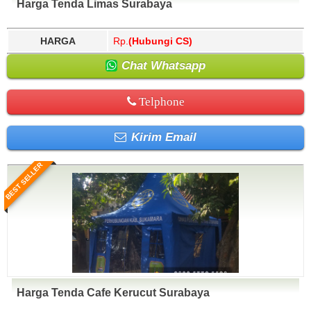
Harga Tenda Limas Surabaya
HARGA
Rp.
(Hubungi CS)
Chat Whatsapp
Telphone
Kirim Email
BEST SELLER
Harga Tenda Cafe Kerucut Surabaya