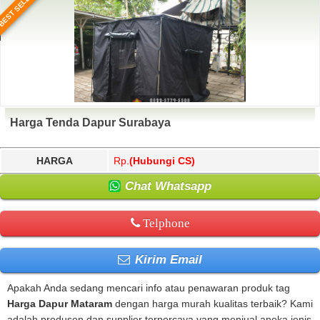
BEST SELLER
Harga Tenda Dapur Surabaya
HARGA
Rp.
(Hubungi CS)
Chat Whatsapp
Telphone
Kirim Email
Apakah Anda sedang mencari info atau penawaran produk tag
Harga Dapur Mataram
dengan harga murah kualitas terbaik? Kami
adalah produsen dan supplier terpercaya yang menjual aneka jenis