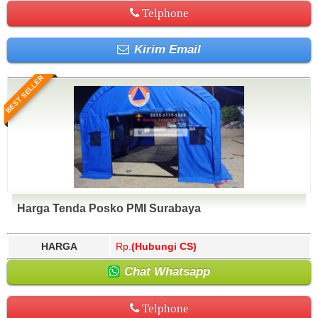
Telphone
Kirim Email
BEST SELLER
Harga Tenda Posko PMI Surabaya
HARGA
Rp.
(Hubungi CS)
Chat Whatsapp
Telphone