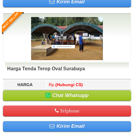
Kirim Email
BEST SELLER
Harga Tenda Terop Oval Surabaya
HARGA
Rp.
(Hubungi CS)
Chat Whatsapp
Telphone
Kirim Email