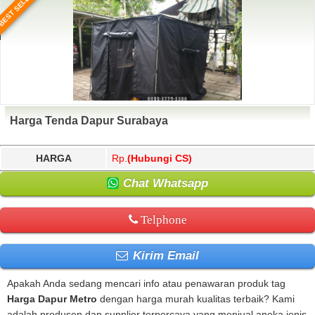
BEST SELLER
Harga Tenda Dapur Surabaya
HARGA
Rp.
(Hubungi CS)
Chat Whatsapp
Telphone
Kirim Email
Apakah Anda sedang mencari info atau penawaran produk tag
Harga Dapur Metro
dengan harga murah kualitas terbaik? Kami
adalah produsen dan supplier terpercaya yang menjual aneka jenis