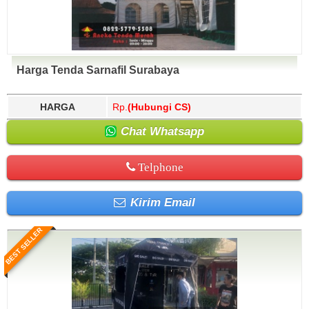
Harga Tenda Sarnafil Surabaya
HARGA
Rp.
(Hubungi CS)
Chat Whatsapp
Telphone
Kirim Email
BEST SELLER