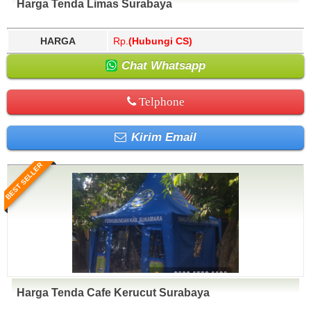
Harga Tenda Limas Surabaya
HARGA
Rp.
(Hubungi CS)
Chat Whatsapp
Telphone
Kirim Email
BEST SELLER
Harga Tenda Cafe Kerucut Surabaya