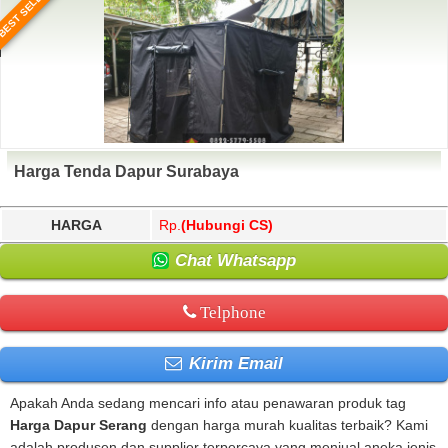
BEST SELLER
Harga Tenda Dapur Surabaya
HARGA
Rp.
(Hubungi CS)
Chat Whatsapp
Telphone
Kirim Email
Apakah Anda sedang mencari info atau penawaran produk tag
Harga Dapur Serang
dengan harga murah kualitas terbaik? Kami
adalah produsen dan supplier terpercaya yang menjual aneka jenis