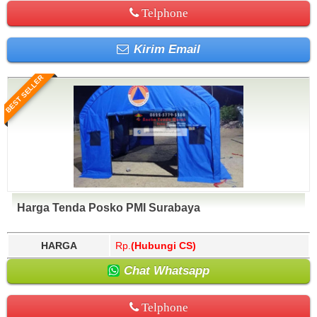
Telphone
Kirim Email
BEST SELLER
Harga Tenda Posko PMI Surabaya
HARGA
Rp.
(Hubungi CS)
Chat Whatsapp
Telphone