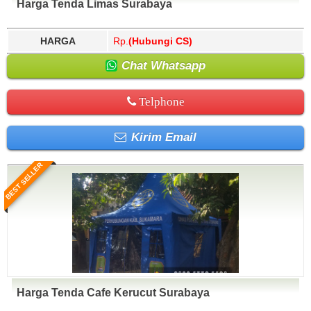
Harga Tenda Limas Surabaya
HARGA
Rp.
(Hubungi CS)
Chat Whatsapp
Telphone
Kirim Email
BEST SELLER
Harga Tenda Cafe Kerucut Surabaya