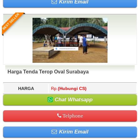
Kirim Email
BEST SELLER
Harga Tenda Terop Oval Surabaya
HARGA
Rp.
(Hubungi CS)
Chat Whatsapp
Telphone
Kirim Email