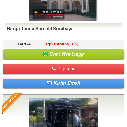
Harga Tenda Sarnafil Surabaya
HARGA
Rp.
(Hubungi CS)
Chat Whatsapp
Telphone
Kirim Email
BEST SELLER