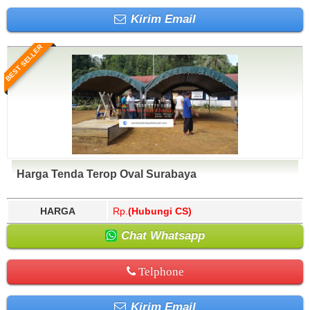
Kirim Email
BEST SELLER
Harga Tenda Terop Oval Surabaya
HARGA
Rp.
(Hubungi CS)
Chat Whatsapp
Telphone
Kirim Email