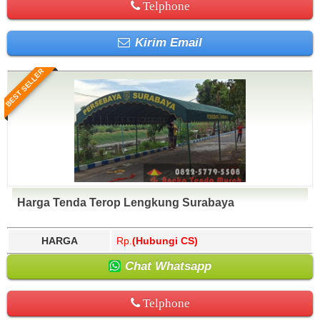
Telphone
Kirim Email
BEST SELLER
Harga Tenda Terop Lengkung Surabaya
HARGA
Rp.
(Hubungi CS)
Chat Whatsapp
Telphone