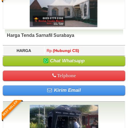
Harga Tenda Sarnafil Surabaya
HARGA
Rp.
(Hubungi CS)
Chat Whatsapp
Telphone
Kirim Email
BEST SELLER