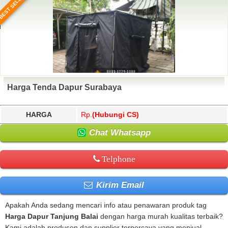
BEST SELLER
Harga Tenda Dapur Surabaya
HARGA
Rp.
(Hubungi CS)
Chat Whatsapp
Telphone
Kirim Email
Apakah Anda sedang mencari info atau penawaran produk tag
Harga Dapur Tanjung Balai
dengan harga murah kualitas terbaik?
Kami adalah produsen dan supplier terpercaya yang menjual