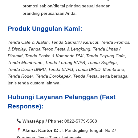
promosi sablon/digital printing sesuai dengan
branding perusahaan Anda.
Produk Unggulan Kami:
Tenda Cafe & Jualan
,
Tenda Sarnafil / Kerucut
,
Tenda Promosi
& Display
,
Tenda Terop Pesta & Lengkung
,
Tenda Limas /
Piramid
,
Tenda Posko & Komando PMI
,
Tenda Payung Cafe
,
Tenda Membrane
,
Tenda Lorong BNPB
,
Tenda Segitiga
,
Tenda Doem BNPB
,
Tenda BNPB
,
Tenda BPBD
,
Membrane
,
Tenda Roder
,
Tenda Dorokepek
,
Tenda Pesta
, serta berbagai
jenis tenda custom lainnya.
Hubungi Layanan Pelanggan (Fast
Response):
WhatsApp / Phone:
0822-5779-5508
Alamat Kantor &:
Jl. Pandegiling Tengah No 27,
Surabaya, Jawa Timur, Indonesia