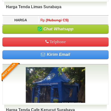
Harga Tenda Limas Surabaya
HARGA
Rp.
(Hubungi CS)
Chat Whatsapp
Telphone
Kirim Email
BEST SELLER
Harga Tenda Cafe Kerucut Surabaya