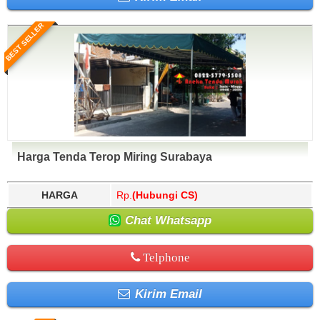
BEST SELLER
Harga Tenda Terop Miring Surabaya
HARGA
Rp.
(Hubungi CS)
Chat Whatsapp
Telphone
Kirim Email