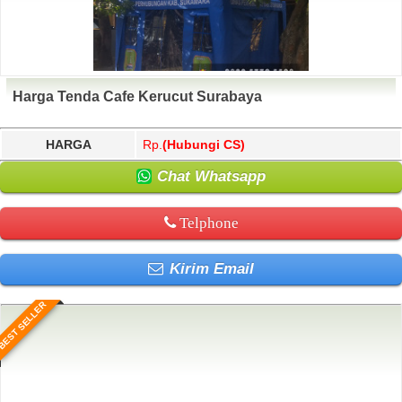
Harga Tenda Cafe Kerucut Surabaya
HARGA
Rp.
(Hubungi CS)
Chat Whatsapp
Telphone
Kirim Email
BEST SELLER