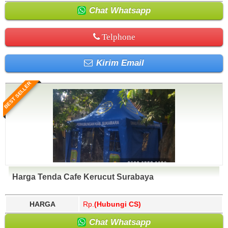
Chat Whatsapp
Telphone
Kirim Email
BEST SELLER
Harga Tenda Cafe Kerucut Surabaya
HARGA
Rp.
(Hubungi CS)
Chat Whatsapp