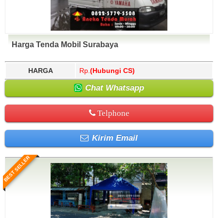
Harga Tenda Mobil Surabaya
HARGA
Rp.
(Hubungi CS)
Chat Whatsapp
Telphone
Kirim Email
BEST SELLER