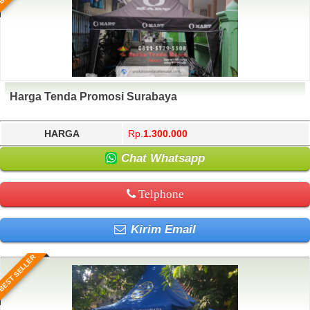
Harga Tenda Promosi Surabaya
HARGA
Rp.
1.300.000
Chat Whatsapp
Telphone
Kirim Email
BEST SELLER