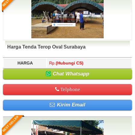
Harga Tenda Terop Oval Surabaya
HARGA
Rp.
(Hubungi CS)
Chat Whatsapp
Telphone
Kirim Email
BEST SELLER