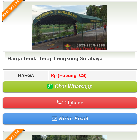
BEST SELLER
Harga Tenda Terop Lengkung Surabaya
HARGA
Rp.
(Hubungi CS)
Chat Whatsapp
Telphone
Kirim Email
BEST SELLER