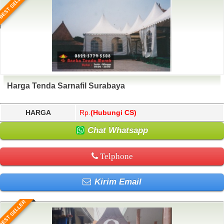
BEST SELLER
Harga Tenda Sarnafil Surabaya
HARGA
Rp.
(Hubungi CS)
Chat Whatsapp
Telphone
Kirim Email
BEST SELLER