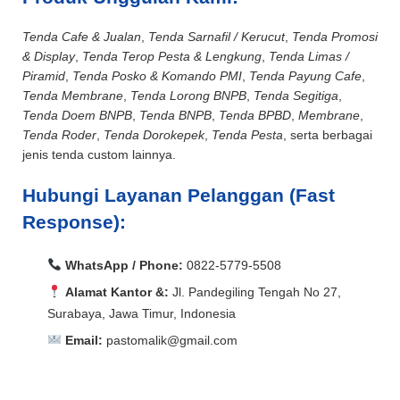
Tenda Cafe & Jualan
,
Tenda Sarnafil / Kerucut
,
Tenda Promosi
& Display
,
Tenda Terop Pesta & Lengkung
,
Tenda Limas /
Piramid
,
Tenda Posko & Komando PMI
,
Tenda Payung Cafe
,
Tenda Membrane
,
Tenda Lorong BNPB
,
Tenda Segitiga
,
Tenda Doem BNPB
,
Tenda BNPB
,
Tenda BPBD
,
Membrane
,
Tenda Roder
,
Tenda Dorokepek
,
Tenda Pesta
, serta berbagai
jenis tenda custom lainnya.
Hubungi Layanan Pelanggan (Fast
Response):
WhatsApp / Phone:
0822-5779-5508
Alamat Kantor &:
Jl. Pandegiling Tengah No 27,
Surabaya, Jawa Timur, Indonesia
Email:
pastomalik@gmail.com
Aceh Barat, Aceh Barat Daya, Aceh Besar, Aceh Jaya,