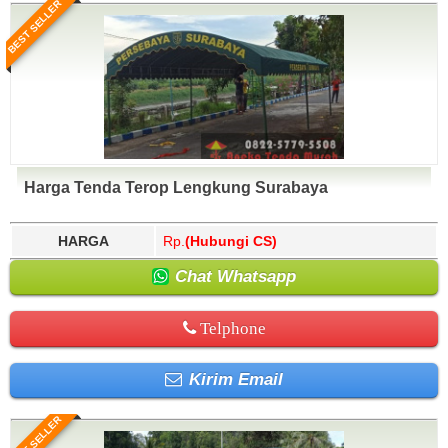
BEST SELLER
Harga Tenda Terop Lengkung Surabaya
HARGA
Rp.
(Hubungi CS)
Chat Whatsapp
Telphone
Kirim Email
BEST SELLER