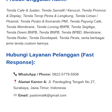
Tenda Cafe & Jualan
,
Tenda Sarnafil / Kerucut
,
Tenda Promosi
& Display
,
Tenda Terop Pesta & Lengkung
,
Tenda Limas /
Piramid
,
Tenda Posko & Komando PMI
,
Tenda Payung Cafe
,
Tenda Membrane
,
Tenda Lorong BNPB
,
Tenda Segitiga
,
Tenda Doem BNPB
,
Tenda BNPB
,
Tenda BPBD
,
Membrane
,
Tenda Roder
,
Tenda Dorokepek
,
Tenda Pesta
, serta berbagai
jenis tenda custom lainnya.
Hubungi Layanan Pelanggan (Fast
Response):
WhatsApp / Phone:
0822-5779-5508
Alamat Kantor &:
Jl. Pandegiling Tengah No 27,
Surabaya, Jawa Timur, Indonesia
Email:
pastomalik@gmail.com
Aceh Barat, Aceh Barat Daya, Aceh Besar, Aceh Jaya,