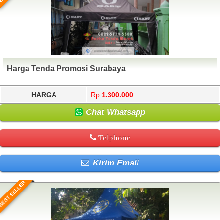
Harga Tenda Promosi Surabaya
HARGA
Rp.
1.300.000
Chat Whatsapp
Telphone
Kirim Email
BEST SELLER