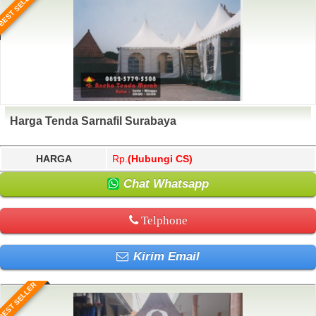
BEST SELLER
Harga Tenda Sarnafil Surabaya
HARGA
Rp.
(Hubungi CS)
Chat Whatsapp
Telphone
Kirim Email
BEST SELLER