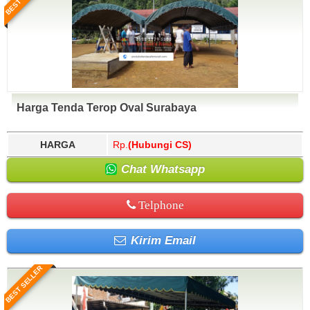
Harga Tenda Terop Oval Surabaya
HARGA
Rp.
(Hubungi CS)
Chat Whatsapp
Telphone
Kirim Email
BEST SELLER