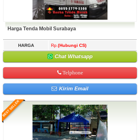
Harga Tenda Mobil Surabaya
HARGA
Rp.
(Hubungi CS)
Chat Whatsapp
Telphone
Kirim Email
BEST SELLER