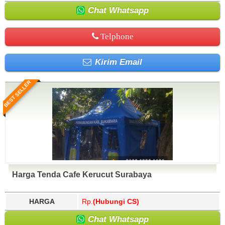
Chat Whatsapp
Telphone
Kirim Email
BEST SELLER
Harga Tenda Cafe Kerucut Surabaya
HARGA
Rp.
(Hubungi CS)
Chat Whatsapp