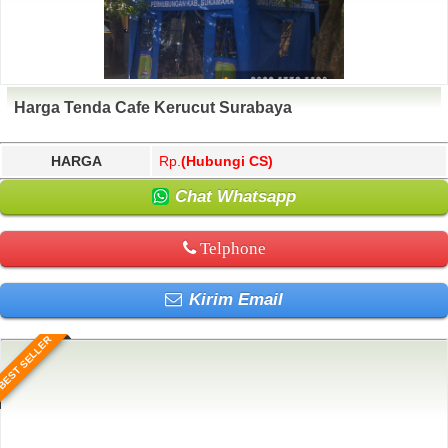
Harga Tenda Cafe Kerucut Surabaya
HARGA
Rp.
(Hubungi CS)
Chat Whatsapp
Telphone
Kirim Email
BEST SELLER