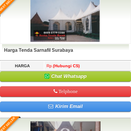
BEST SELLER
Harga Tenda Sarnafil Surabaya
HARGA
Rp.
(Hubungi CS)
Chat Whatsapp
Telphone
Kirim Email
BEST SELLER