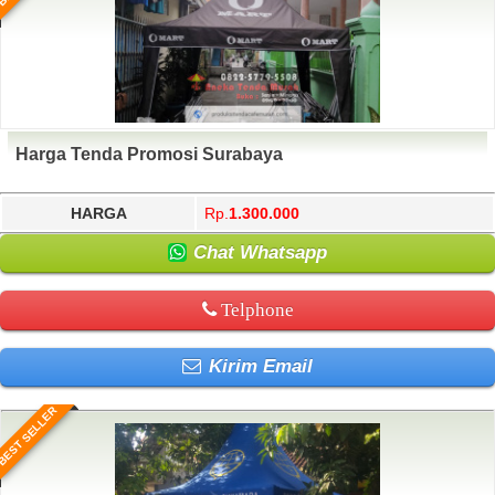
Harga Tenda Promosi Surabaya
HARGA
Rp.
1.300.000
Chat Whatsapp
Telphone
Kirim Email
BEST SELLER