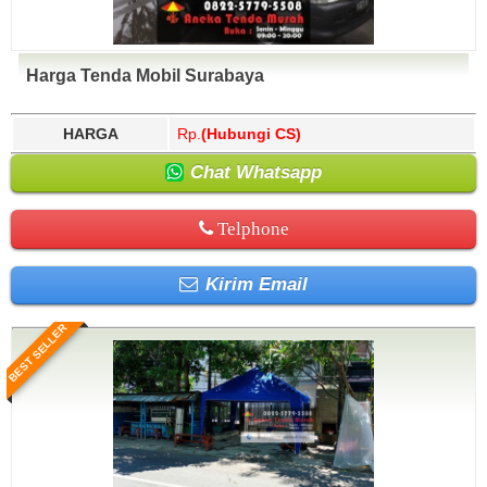
Harga Tenda Mobil Surabaya
HARGA
Rp.
(Hubungi CS)
Chat Whatsapp
Telphone
Kirim Email
BEST SELLER