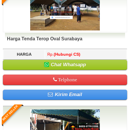
Harga Tenda Terop Oval Surabaya
HARGA
Rp.
(Hubungi CS)
Chat Whatsapp
Telphone
Kirim Email
BEST SELLER