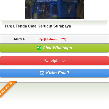
Harga Tenda Cafe Kerucut Surabaya
HARGA
Rp.
(Hubungi CS)
Chat Whatsapp
Telphone
Kirim Email
BEST SELLER