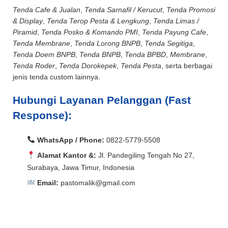
Tenda Cafe & Jualan
,
Tenda Sarnafil / Kerucut
,
Tenda Promosi
& Display
,
Tenda Terop Pesta & Lengkung
,
Tenda Limas /
Piramid
,
Tenda Posko & Komando PMI
,
Tenda Payung Cafe
,
Tenda Membrane
,
Tenda Lorong BNPB
,
Tenda Segitiga
,
Tenda Doem BNPB
,
Tenda BNPB
,
Tenda BPBD
,
Membrane
,
Tenda Roder
,
Tenda Dorokepek
,
Tenda Pesta
, serta berbagai
jenis tenda custom lainnya.
Hubungi Layanan Pelanggan (Fast
Response):
WhatsApp / Phone:
0822-5779-5508
Alamat Kantor &:
Jl. Pandegiling Tengah No 27,
Surabaya, Jawa Timur, Indonesia
Email:
pastomalik@gmail.com
Aceh Barat, Aceh Barat Daya, Aceh Besar, Aceh Jaya,
Aceh Selatan, Aceh Singkil, Aceh Tamiang, Aceh
Aceh Barat, Aceh Barat Daya, Aceh Besar, Aceh Jaya,