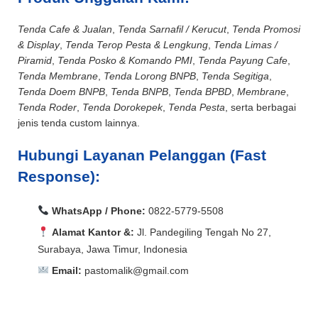
Tenda Cafe & Jualan
,
Tenda Sarnafil / Kerucut
,
Tenda Promosi
& Display
,
Tenda Terop Pesta & Lengkung
,
Tenda Limas /
Piramid
,
Tenda Posko & Komando PMI
,
Tenda Payung Cafe
,
Tenda Membrane
,
Tenda Lorong BNPB
,
Tenda Segitiga
,
Tenda Doem BNPB
,
Tenda BNPB
,
Tenda BPBD
,
Membrane
,
Tenda Roder
,
Tenda Dorokepek
,
Tenda Pesta
, serta berbagai
jenis tenda custom lainnya.
Hubungi Layanan Pelanggan (Fast
Response):
WhatsApp / Phone:
0822-5779-5508
Alamat Kantor &:
Jl. Pandegiling Tengah No 27,
Surabaya, Jawa Timur, Indonesia
Email:
pastomalik@gmail.com
Aceh Barat, Aceh Barat Daya, Aceh Besar, Aceh Jaya,