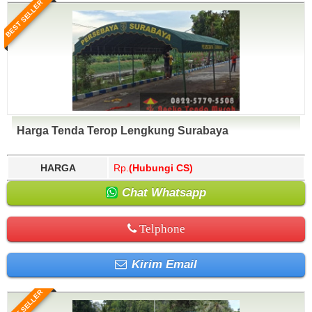
BEST SELLER
Harga Tenda Terop Lengkung Surabaya
HARGA
Rp.
(Hubungi CS)
Chat Whatsapp
Telphone
Kirim Email
BEST SELLER