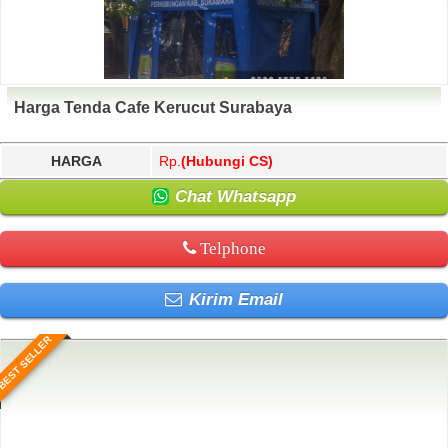
Harga Tenda Cafe Kerucut Surabaya
HARGA
Rp.
(Hubungi CS)
Chat Whatsapp
Telphone
Kirim Email
BEST SELLER