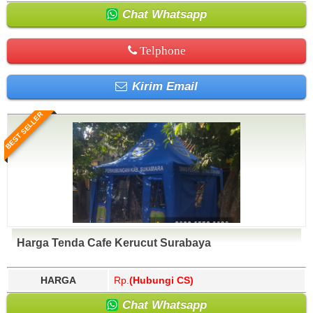
Chat Whatsapp
Telphone
Kirim Email
BEST SELLER
Harga Tenda Cafe Kerucut Surabaya
HARGA
Rp.
(Hubungi CS)
Chat Whatsapp