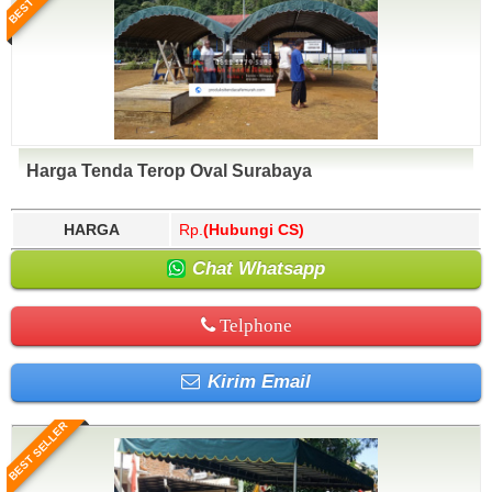
Harga Tenda Terop Oval Surabaya
HARGA
Rp.
(Hubungi CS)
Chat Whatsapp
Telphone
Kirim Email
BEST SELLER