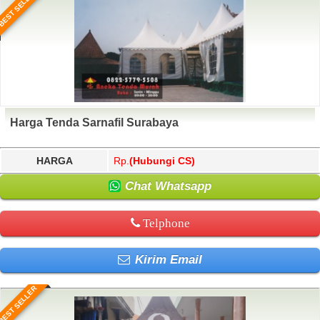
BEST SELLER
Harga Tenda Sarnafil Surabaya
HARGA
Rp.
(Hubungi CS)
Chat Whatsapp
Telphone
Kirim Email
BEST SELLER