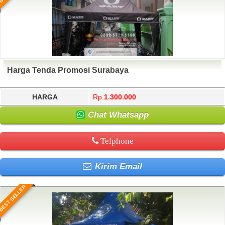
Harga Tenda Promosi Surabaya
HARGA
Rp.
1.300.000
Chat Whatsapp
Telphone
Kirim Email
BEST SELLER