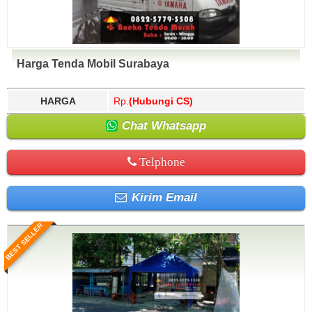
Harga Tenda Mobil Surabaya
HARGA
Rp.
(Hubungi CS)
Chat Whatsapp
Telphone
Kirim Email
BEST SELLER