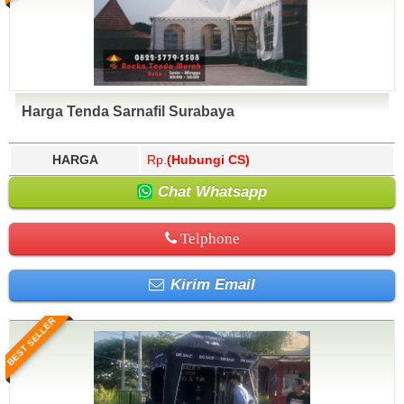
Harga Tenda Sarnafil Surabaya
HARGA
Rp.
(Hubungi CS)
Chat Whatsapp
Telphone
Kirim Email
BEST SELLER