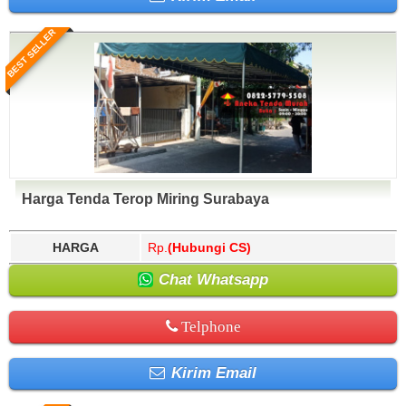
BEST SELLER
Harga Tenda Terop Miring Surabaya
HARGA
Rp.
(Hubungi CS)
Chat Whatsapp
Telphone
Kirim Email