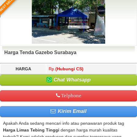
BEST SELLER
Harga Tenda Gazebo Surabaya
HARGA
Rp.
(Hubungi CS)
Chat Whatsapp
Telphone
Kirim Email
Apakah Anda sedang mencari info atau penawaran produk tag
Harga Limas Tebing Tinggi
dengan harga murah kualitas
terbaik? Kami adalah produsen dan supplier terpercaya yang