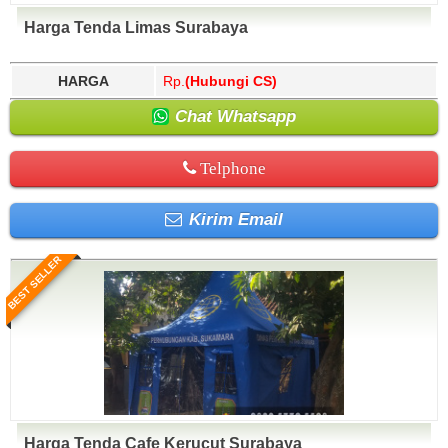
Harga Tenda Limas Surabaya
HARGA
Rp.
(Hubungi CS)
Chat Whatsapp
Telphone
Kirim Email
BEST SELLER
Harga Tenda Cafe Kerucut Surabaya