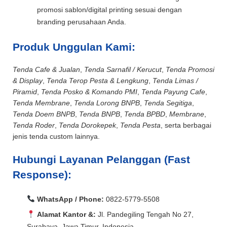
promosi sablon/digital printing sesuai dengan
branding perusahaan Anda.
Produk Unggulan Kami:
Tenda Cafe & Jualan
,
Tenda Sarnafil / Kerucut
,
Tenda Promosi
& Display
,
Tenda Terop Pesta & Lengkung
,
Tenda Limas /
Piramid
,
Tenda Posko & Komando PMI
,
Tenda Payung Cafe
,
Tenda Membrane
,
Tenda Lorong BNPB
,
Tenda Segitiga
,
Tenda Doem BNPB
,
Tenda BNPB
,
Tenda BPBD
,
Membrane
,
Tenda Roder
,
Tenda Dorokepek
,
Tenda Pesta
, serta berbagai
jenis tenda custom lainnya.
Hubungi Layanan Pelanggan (Fast
Response):
WhatsApp / Phone:
0822-5779-5508
Alamat Kantor &:
Jl. Pandegiling Tengah No 27,
Surabaya, Jawa Timur, Indonesia