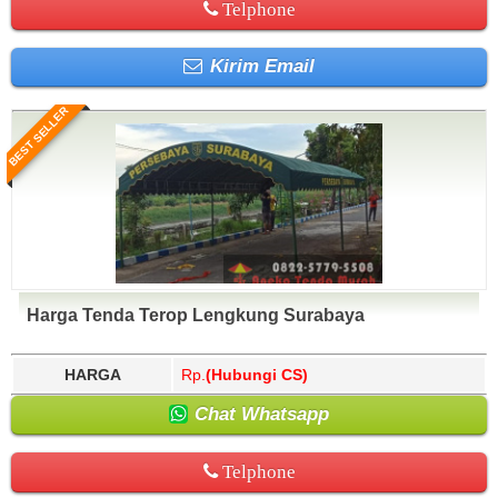
Telphone
Kirim Email
BEST SELLER
Harga Tenda Terop Lengkung Surabaya
HARGA
Rp.
(Hubungi CS)
Chat Whatsapp
Telphone