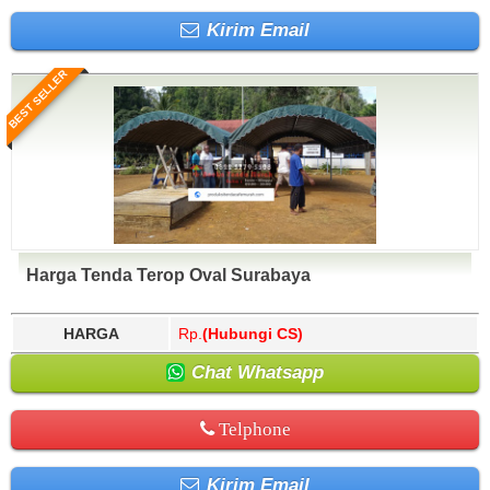
Kirim Email
BEST SELLER
Harga Tenda Terop Oval Surabaya
HARGA
Rp.
(Hubungi CS)
Chat Whatsapp
Telphone
Kirim Email