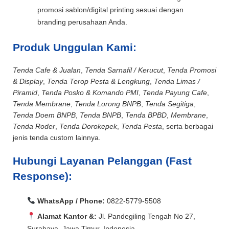
promosi sablon/digital printing sesuai dengan
branding perusahaan Anda.
Produk Unggulan Kami:
Tenda Cafe & Jualan
,
Tenda Sarnafil / Kerucut
,
Tenda Promosi
& Display
,
Tenda Terop Pesta & Lengkung
,
Tenda Limas /
Piramid
,
Tenda Posko & Komando PMI
,
Tenda Payung Cafe
,
Tenda Membrane
,
Tenda Lorong BNPB
,
Tenda Segitiga
,
Tenda Doem BNPB
,
Tenda BNPB
,
Tenda BPBD
,
Membrane
,
Tenda Roder
,
Tenda Dorokepek
,
Tenda Pesta
, serta berbagai
jenis tenda custom lainnya.
Hubungi Layanan Pelanggan (Fast
Response):
WhatsApp / Phone:
0822-5779-5508
Alamat Kantor &:
Jl. Pandegiling Tengah No 27,
Surabaya, Jawa Timur, Indonesia