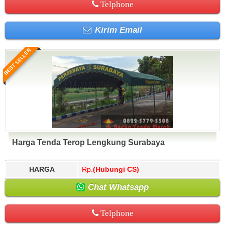
Telphone
Kirim Email
BEST SELLER
Harga Tenda Terop Lengkung Surabaya
HARGA
Rp.
(Hubungi CS)
Chat Whatsapp
Telphone