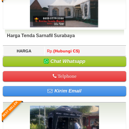
Harga Tenda Sarnafil Surabaya
HARGA
Rp.
(Hubungi CS)
Chat Whatsapp
Telphone
Kirim Email
BEST SELLER