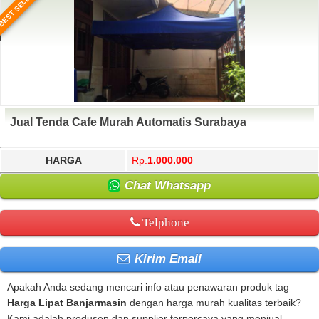
BEST SELLER
Jual Tenda Cafe Murah Automatis Surabaya
HARGA
Rp.
1.000.000
Chat Whatsapp
Telphone
Kirim Email
Apakah Anda sedang mencari info atau penawaran produk tag
Harga Lipat Banjarmasin
dengan harga murah kualitas terbaik?
Kami adalah produsen dan supplier terpercaya yang menjual