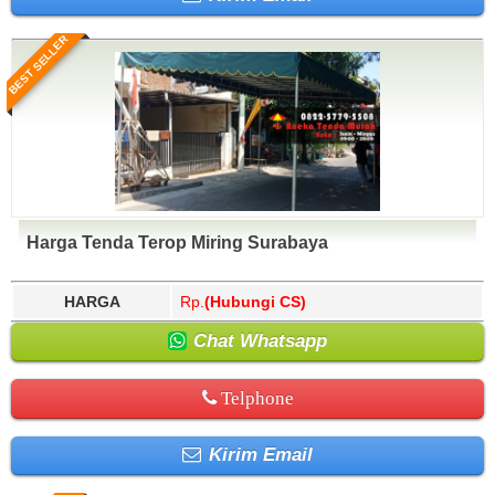
BEST SELLER
Harga Tenda Terop Miring Surabaya
HARGA
Rp.
(Hubungi CS)
Chat Whatsapp
Telphone
Kirim Email