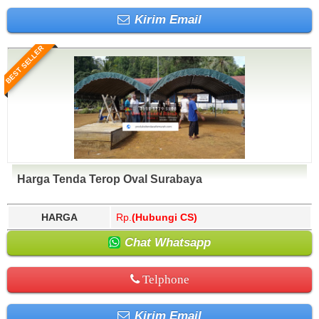
Kirim Email
BEST SELLER
Harga Tenda Terop Oval Surabaya
HARGA
Rp.
(Hubungi CS)
Chat Whatsapp
Telphone
Kirim Email