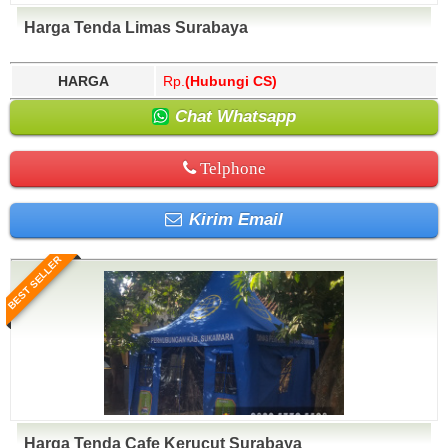
Harga Tenda Limas Surabaya
HARGA
Rp.
(Hubungi CS)
Chat Whatsapp
Telphone
Kirim Email
BEST SELLER
Harga Tenda Cafe Kerucut Surabaya