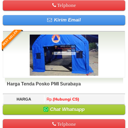
Telphone
Kirim Email
BEST SELLER
Harga Tenda Posko PMI Surabaya
HARGA
Rp.
(Hubungi CS)
Chat Whatsapp
Telphone