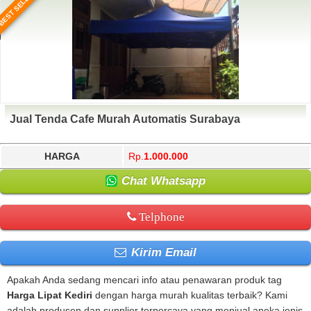
BEST SELLER
Jual Tenda Cafe Murah Automatis Surabaya
HARGA
Rp.
1.000.000
Chat Whatsapp
Telphone
Kirim Email
Apakah Anda sedang mencari info atau penawaran produk tag
Harga Lipat Kediri
dengan harga murah kualitas terbaik? Kami
adalah produsen dan supplier terpercaya yang menjual aneka jenis