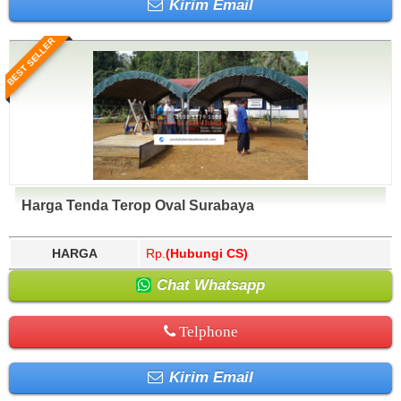
Kirim Email
BEST SELLER
Harga Tenda Terop Oval Surabaya
HARGA
Rp.
(Hubungi CS)
Chat Whatsapp
Telphone
Kirim Email