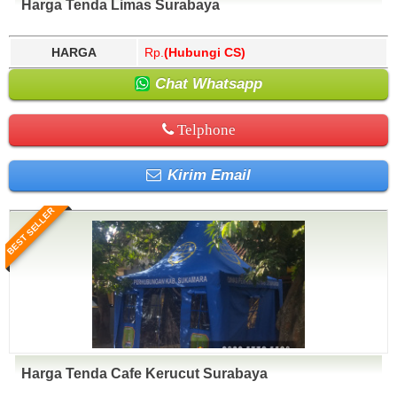
Harga Tenda Limas Surabaya
HARGA
Rp.
(Hubungi CS)
Chat Whatsapp
Telphone
Kirim Email
BEST SELLER
Harga Tenda Cafe Kerucut Surabaya