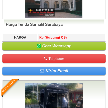
Harga Tenda Sarnafil Surabaya
HARGA
Rp.
(Hubungi CS)
Chat Whatsapp
Telphone
Kirim Email
BEST SELLER