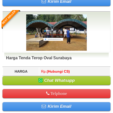
Kirim Email
BEST SELLER
Harga Tenda Terop Oval Surabaya
HARGA
Rp.
(Hubungi CS)
Chat Whatsapp
Telphone
Kirim Email