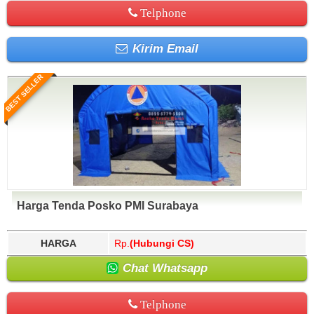
Telphone
Kirim Email
BEST SELLER
Harga Tenda Posko PMI Surabaya
HARGA
Rp.
(Hubungi CS)
Chat Whatsapp
Telphone