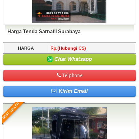
Harga Tenda Sarnafil Surabaya
HARGA
Rp.
(Hubungi CS)
Chat Whatsapp
Telphone
Kirim Email
BEST SELLER