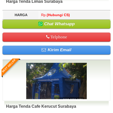
Harga Tenda Limas Surabaya
HARGA
Rp.
(Hubungi CS)
Chat Whatsapp
Telphone
Kirim Email
BEST SELLER
Harga Tenda Cafe Kerucut Surabaya