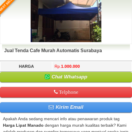
BEST SELLER
Jual Tenda Cafe Murah Automatis Surabaya
HARGA
Rp.
1.000.000
Chat Whatsapp
Telphone
Kirim Email
Apakah Anda sedang mencari info atau penawaran produk tag
Harga Lipat Manado
dengan harga murah kualitas terbaik? Kami
adalah produsen dan supplier terpercaya yang menjual aneka jenis