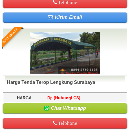
Telphone
Kirim Email
BEST SELLER
Harga Tenda Terop Lengkung Surabaya
HARGA
Rp.
(Hubungi CS)
Chat Whatsapp
Telphone