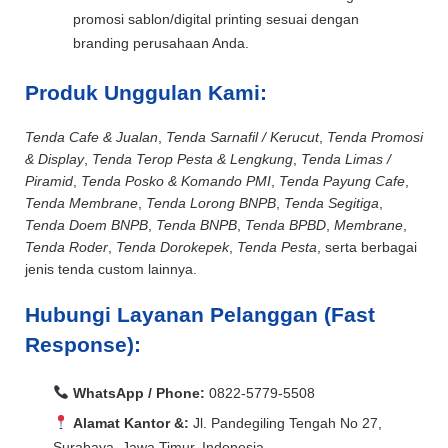
promosi sablon/digital printing sesuai dengan
branding perusahaan Anda.
Produk Unggulan Kami:
Tenda Cafe & Jualan
,
Tenda Sarnafil / Kerucut
,
Tenda Promosi
& Display
,
Tenda Terop Pesta & Lengkung
,
Tenda Limas /
Piramid
,
Tenda Posko & Komando PMI
,
Tenda Payung Cafe
,
Tenda Membrane
,
Tenda Lorong BNPB
,
Tenda Segitiga
,
Tenda Doem BNPB
,
Tenda BNPB
,
Tenda BPBD
,
Membrane
,
Tenda Roder
,
Tenda Dorokepek
,
Tenda Pesta
, serta berbagai
jenis tenda custom lainnya.
Hubungi Layanan Pelanggan (Fast
Response):
WhatsApp / Phone:
0822-5779-5508
Alamat Kantor &:
Jl. Pandegiling Tengah No 27,
Surabaya, Jawa Timur, Indonesia