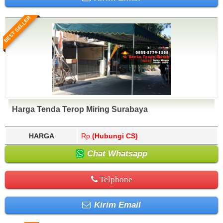
BEST SELLER
Harga Tenda Terop Miring Surabaya
HARGA
Rp.
(Hubungi CS)
Chat Whatsapp
Telphone
Kirim Email