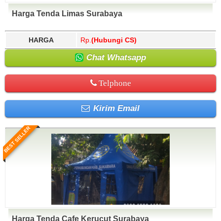
Harga Tenda Limas Surabaya
HARGA
Rp.
(Hubungi CS)
Chat Whatsapp
Telphone
Kirim Email
BEST SELLER
Harga Tenda Cafe Kerucut Surabaya