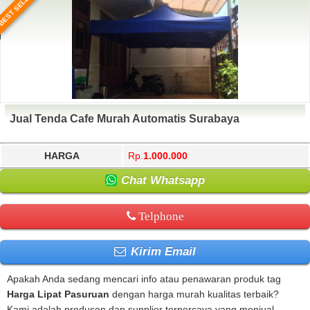
BEST SELLER
Jual Tenda Cafe Murah Automatis Surabaya
HARGA
Rp.
1.000.000
Chat Whatsapp
Telphone
Kirim Email
Apakah Anda sedang mencari info atau penawaran produk tag
Harga Lipat Pasuruan
dengan harga murah kualitas terbaik?
Kami adalah produsen dan supplier terpercaya yang menjual