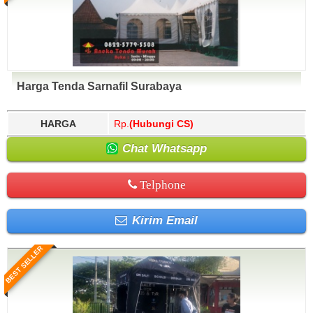
Harga Tenda Sarnafil Surabaya
HARGA
Rp.
(Hubungi CS)
Chat Whatsapp
Telphone
Kirim Email
BEST SELLER