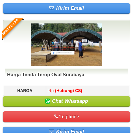
Kirim Email
BEST SELLER
Harga Tenda Terop Oval Surabaya
HARGA
Rp.
(Hubungi CS)
Chat Whatsapp
Telphone
Kirim Email