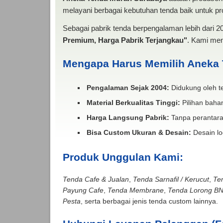
melayani berbagai kebutuhan tenda baik untuk pro
Sebagai pabrik tenda berpengalaman lebih dari 
Premium, Harga Pabrik Terjangkau"
. Kami men
Mengapa Harus Memilih Aneka
Pengalaman Sejak 2004:
Didukung oleh te
Material Berkualitas Tinggi:
Pilihan bahan
Harga Langsung Pabrik:
Tanpa perantara
Bisa Custom Ukuran & Desain:
Desain lo
Produk Unggulan Kami:
Tenda Cafe & Jualan
,
Tenda Sarnafil / Kerucut
,
Te
Payung Cafe
,
Tenda Membrane
,
Tenda Lorong B
Pesta
, serta berbagai jenis tenda custom lainnya.