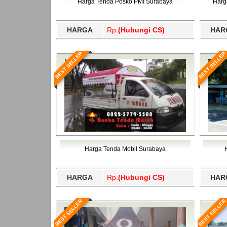
Harga Tenda Posko PMI Surabaya
Harg
HARGA
Rp.
(Hubungi CS)
HAR
BEST SELLER
BEST SELLER
Harga Tenda Mobil Surabaya
HARGA
Rp.
(Hubungi CS)
HAR
BEST SELLER
BEST SELLER