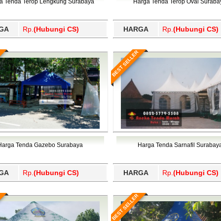
a Tenda Terop Lengkung Surabaya
Harga Tenda Terop Oval Suraba
GA
Rp.
(Hubungi CS)
HARGA
Rp.
(Hubungi CS)
BEST SELLER
Harga Tenda Gazebo Surabaya
Harga Tenda Sarnafil Surabay
GA
Rp.
(Hubungi CS)
HARGA
Rp.
(Hubungi CS)
BEST SELLER