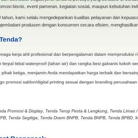
mosi bisnis, event pameran, kegiatan sosial, maupun kebutuhan indus
20 tahun, kami selalu mengedepankan kualitas pelayanan dan kepua
jembatani produsen dengan konsumen secara efisien, menghasilkan 
 Tenda?
naga kerja ahli profesional dan berpengalaman dalam memproduksi ri
 terpal tebal waterproof (tahan air) dan rangka besi galvanis kokoh ser
 pihak ketiga, menjamin Anda mendapatkan harga terbaik dan bersain
go promosi sablon/digital printing sesuai dengan branding perusahaan
nda Promosi & Display
,
Tenda Terop Pesta & Lengkung
,
Tenda Limas /
NPB
,
Tenda Segitiga
,
Tenda Doem BNPB
,
Tenda BNPB
,
Tenda BPBD
,
M