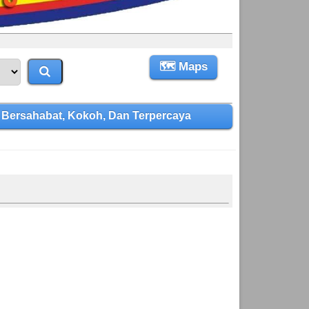
🗺 Maps
Bersahabat, Kokoh, Dan Terpercaya