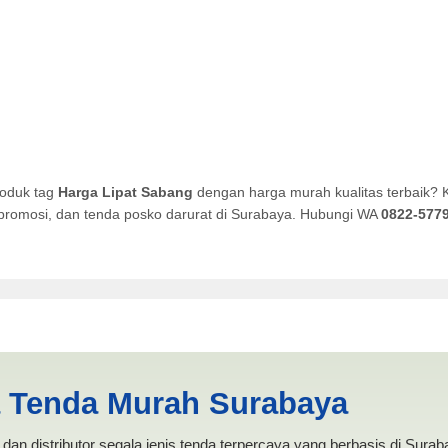
roduk tag
Harga Lipat Sabang
dengan harga murah kualitas terbaik? 
a promosi, dan tenda posko darurat di Surabaya. Hubungi WA
0822-577
| PRODUKSI ANEKA TENDA MU
a Tenda Murah Surabaya
dan distributor segala jenis tenda terpercaya yang berbasis di Sura