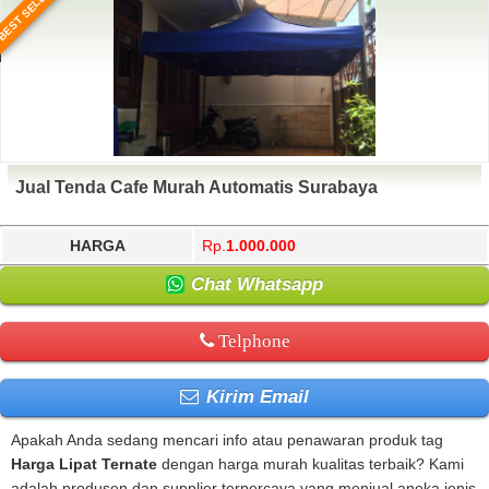
BEST SELLER
Jual Tenda Cafe Murah Automatis Surabaya
HARGA
Rp.
1.000.000
Chat Whatsapp
Telphone
Kirim Email
Apakah Anda sedang mencari info atau penawaran produk tag
Harga Lipat Ternate
dengan harga murah kualitas terbaik? Kami
adalah produsen dan supplier terpercaya yang menjual aneka jenis