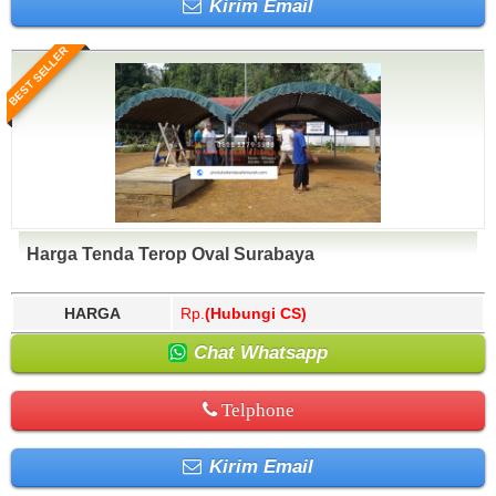
Kirim Email
BEST SELLER
Harga Tenda Terop Oval Surabaya
HARGA
Rp.
(Hubungi CS)
Chat Whatsapp
Telphone
Kirim Email