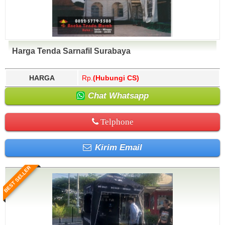
Harga Tenda Sarnafil Surabaya
HARGA
Rp.
(Hubungi CS)
Chat Whatsapp
Telphone
Kirim Email
BEST SELLER