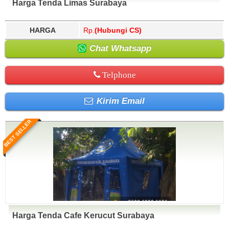
Harga Tenda Limas Surabaya
HARGA
Rp.
(Hubungi CS)
Chat Whatsapp
Telphone
Kirim Email
BEST SELLER
Harga Tenda Cafe Kerucut Surabaya