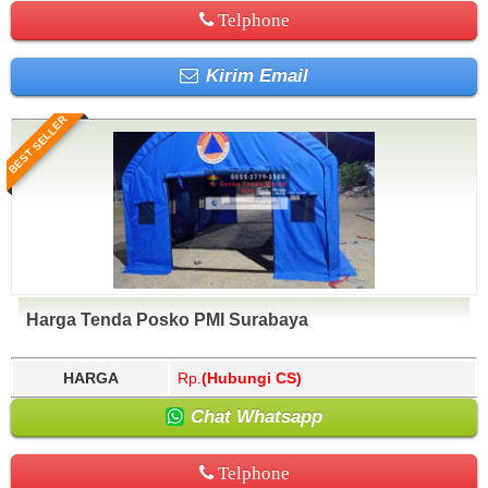
Telphone
Kirim Email
BEST SELLER
Harga Tenda Posko PMI Surabaya
HARGA
Rp.
(Hubungi CS)
Chat Whatsapp
Telphone