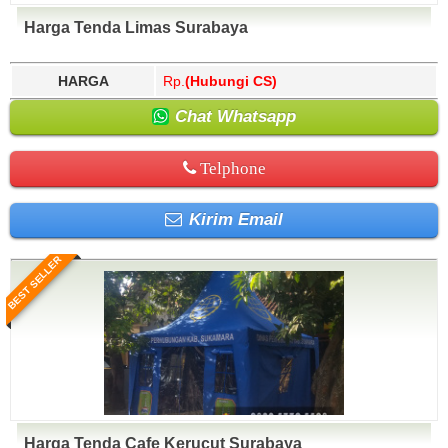
Harga Tenda Limas Surabaya
HARGA
Rp.
(Hubungi CS)
Chat Whatsapp
Telphone
Kirim Email
BEST SELLER
Harga Tenda Cafe Kerucut Surabaya