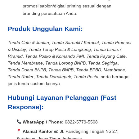
promosi sablon/digital printing sesuai dengan
branding perusahaan Anda.
Produk Unggulan Kami:
Tenda Cafe & Jualan
,
Tenda Sarnafil / Kerucut
,
Tenda Promosi
& Display
,
Tenda Terop Pesta & Lengkung
,
Tenda Limas /
Piramid
,
Tenda Posko & Komando PMI
,
Tenda Payung Cafe
,
Tenda Membrane
,
Tenda Lorong BNPB
,
Tenda Segitiga
,
Tenda Doem BNPB
,
Tenda BNPB
,
Tenda BPBD
,
Membrane
,
Tenda Roder
,
Tenda Dorokepek
,
Tenda Pesta
, serta berbagai
jenis tenda custom lainnya.
Hubungi Layanan Pelanggan (Fast
Response):
WhatsApp / Phone:
0822-5779-5508
Alamat Kantor &:
Jl. Pandegiling Tengah No 27,
Surabaya, Jawa Timur, Indonesia