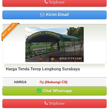
Telphone
Kirim Email
BEST SELLER
Harga Tenda Terop Lengkung Surabaya
HARGA
Rp.
(Hubungi CS)
Chat Whatsapp
Telphone