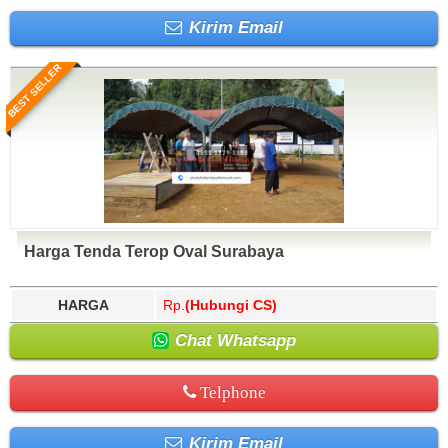
Kirim Email
BEST SELLER
Harga Tenda Terop Oval Surabaya
HARGA
Rp.
(Hubungi CS)
Chat Whatsapp
Telphone
Kirim Email