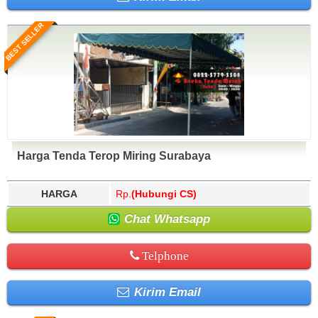
BEST SELLER
Harga Tenda Terop Miring Surabaya
HARGA
Rp.
(Hubungi CS)
Chat Whatsapp
Telphone
Kirim Email