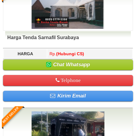
Harga Tenda Sarnafil Surabaya
HARGA
Rp.
(Hubungi CS)
Chat Whatsapp
Telphone
Kirim Email
BEST SELLER