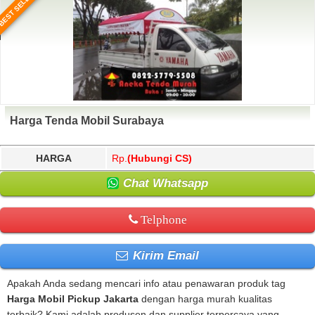
BEST SELLER
Harga Tenda Mobil Surabaya
HARGA
Rp.
(Hubungi CS)
Chat Whatsapp
Telphone
Kirim Email
Apakah Anda sedang mencari info atau penawaran produk tag
Harga Mobil Pickup Jakarta
dengan harga murah kualitas
terbaik? Kami adalah produsen dan supplier terpercaya yang