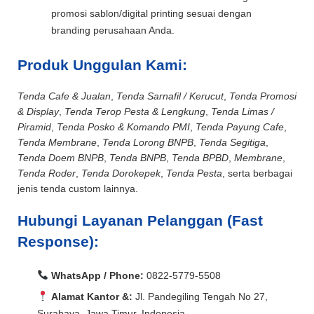
promosi sablon/digital printing sesuai dengan
branding perusahaan Anda.
Produk Unggulan Kami:
Tenda Cafe & Jualan
,
Tenda Sarnafil / Kerucut
,
Tenda Promosi
& Display
,
Tenda Terop Pesta & Lengkung
,
Tenda Limas /
Piramid
,
Tenda Posko & Komando PMI
,
Tenda Payung Cafe
,
Tenda Membrane
,
Tenda Lorong BNPB
,
Tenda Segitiga
,
Tenda Doem BNPB
,
Tenda BNPB
,
Tenda BPBD
,
Membrane
,
Tenda Roder
,
Tenda Dorokepek
,
Tenda Pesta
, serta berbagai
jenis tenda custom lainnya.
Hubungi Layanan Pelanggan (Fast
Response):
WhatsApp / Phone:
0822-5779-5508
Alamat Kantor &:
Jl. Pandegiling Tengah No 27,
Surabaya, Jawa Timur, Indonesia