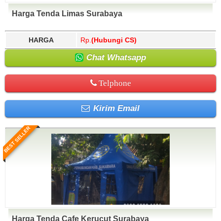
Harga Tenda Limas Surabaya
HARGA
Rp.
(Hubungi CS)
Chat Whatsapp
Telphone
Kirim Email
BEST SELLER
Harga Tenda Cafe Kerucut Surabaya