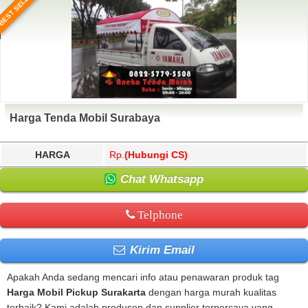
BEST SELLER
Harga Tenda Mobil Surabaya
HARGA
Rp.
(Hubungi CS)
Chat Whatsapp
Telphone
Kirim Email
Apakah Anda sedang mencari info atau penawaran produk tag
Harga Mobil Pickup Surakarta
dengan harga murah kualitas
terbaik? Kami adalah produsen dan supplier terpercaya yang