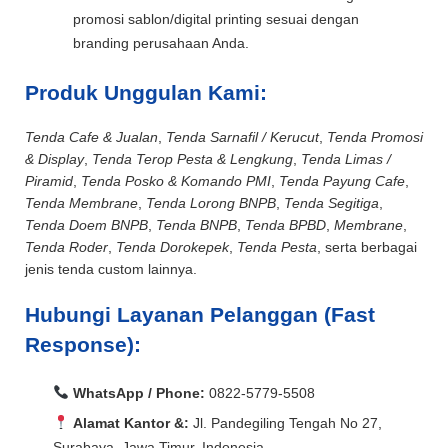
promosi sablon/digital printing sesuai dengan
branding perusahaan Anda.
Produk Unggulan Kami:
Tenda Cafe & Jualan
,
Tenda Sarnafil / Kerucut
,
Tenda Promosi
& Display
,
Tenda Terop Pesta & Lengkung
,
Tenda Limas /
Piramid
,
Tenda Posko & Komando PMI
,
Tenda Payung Cafe
,
Tenda Membrane
,
Tenda Lorong BNPB
,
Tenda Segitiga
,
Tenda Doem BNPB
,
Tenda BNPB
,
Tenda BPBD
,
Membrane
,
Tenda Roder
,
Tenda Dorokepek
,
Tenda Pesta
, serta berbagai
jenis tenda custom lainnya.
Hubungi Layanan Pelanggan (Fast
Response):
WhatsApp / Phone:
0822-5779-5508
Alamat Kantor &:
Jl. Pandegiling Tengah No 27,
Surabaya, Jawa Timur, Indonesia