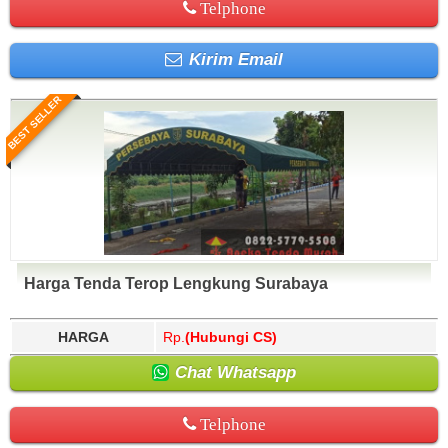
Telphone
Kirim Email
BEST SELLER
Harga Tenda Terop Lengkung Surabaya
HARGA
Rp.
(Hubungi CS)
Chat Whatsapp
Telphone