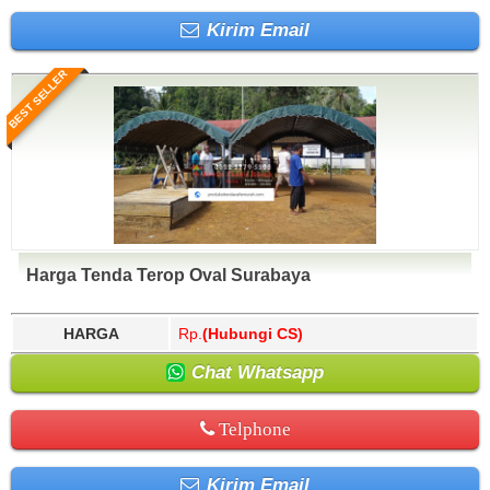
Kirim Email
BEST SELLER
Harga Tenda Terop Oval Surabaya
HARGA
Rp.
(Hubungi CS)
Chat Whatsapp
Telphone
Kirim Email