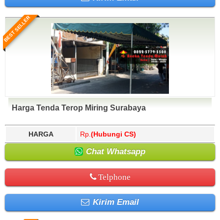
BEST SELLER
Harga Tenda Terop Miring Surabaya
HARGA
Rp.
(Hubungi CS)
Chat Whatsapp
Telphone
Kirim Email