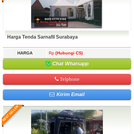
Harga Tenda Sarnafil Surabaya
HARGA
Rp.
(Hubungi CS)
Chat Whatsapp
Telphone
Kirim Email
BEST SELLER