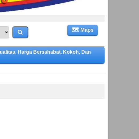
🗺 Maps
litas, Harga Bersahabat, Kokoh, Dan