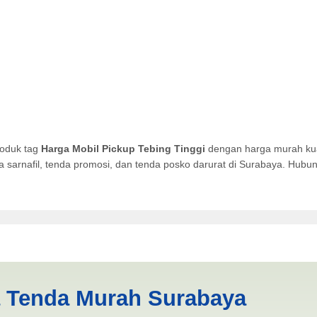
roduk tag
Harga Mobil Pickup Tebing Tinggi
dengan harga murah kual
da sarnafil, tenda promosi, dan tenda posko darurat di Surabaya. Hub
Tebing Tinggi | PRODUKSI A
a Tenda Murah Surabaya