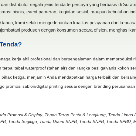
dan distributor segala jenis tenda terpercaya yang berbasis di Sura
mosi bisnis, event pameran, kegiatan sosial, maupun kebutuhan indus
20 tahun, kami selalu mengedepankan kualitas pelayanan dan kepua
jembatani produsen dengan konsumen secara efisien, menghasilkan 
 Tenda?
naga kerja ahli profesional dan berpengalaman dalam memproduksi ri
 terpal tebal waterproof (tahan air) dan rangka besi galvanis kokoh ser
 pihak ketiga, menjamin Anda mendapatkan harga terbaik dan bersain
go promosi sablon/digital printing sesuai dengan branding perusahaan
nda Promosi & Display
,
Tenda Terop Pesta & Lengkung
,
Tenda Limas /
NPB
,
Tenda Segitiga
,
Tenda Doem BNPB
,
Tenda BNPB
,
Tenda BPBD
,
M