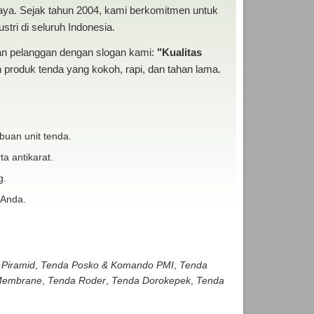
baya. Sejak tahun 2004, kami berkomitmen untuk
tri di seluruh Indonesia.
san pelanggan dengan slogan kami:
"Kualitas
produk tenda yang kokoh, rapi, dan tahan lama.
buan unit tenda.
ta antikarat.
g.
 Anda.
 Piramid
,
Tenda Posko & Komando PMI
,
Tenda
embrane
,
Tenda Roder
,
Tenda Dorokepek
,
Tenda