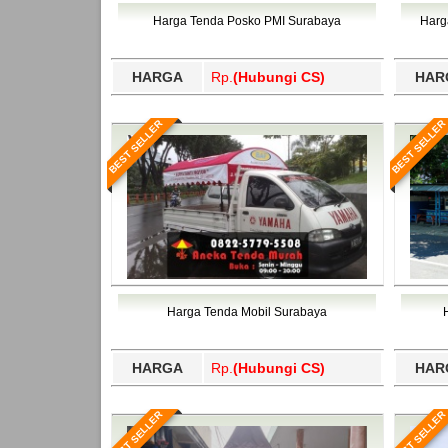
Bawang Barat, Tulangbawang, Tulungagung, 
Harga Tenda Posko PMI Surabaya
Harg
HARGA
Rp.
(Hubungi CS)
HAR
BEST SELLER
BEST SELLER
Harga Tenda Mobil Surabaya
HARGA
Rp.
(Hubungi CS)
HAR
BEST SELLER
BEST SELLER