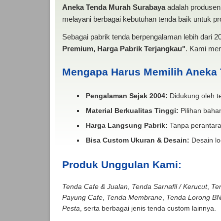
Aneka Tenda Murah Surabaya
adalah produsen 
melayani berbagai kebutuhan tenda baik untuk pro
Sebagai pabrik tenda berpengalaman lebih dari 
Premium, Harga Pabrik Terjangkau"
. Kami men
Mengapa Harus Memilih Aneka
Pengalaman Sejak 2004:
Didukung oleh te
Material Berkualitas Tinggi:
Pilihan bahan
Harga Langsung Pabrik:
Tanpa perantara
Bisa Custom Ukuran & Desain:
Desain lo
Produk Unggulan Kami:
Tenda Cafe & Jualan
,
Tenda Sarnafil / Kerucut
,
Te
Payung Cafe
,
Tenda Membrane
,
Tenda Lorong B
Pesta
, serta berbagai jenis tenda custom lainnya.