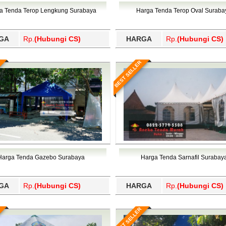
Wajo, Wakatobi, Waropen, Way Kanan, Wonogiri, Wonosobo, Y
a Tenda Terop Lengkung Surabaya
Harga Tenda Terop Oval Suraba
GA
Rp.
(Hubungi CS)
HARGA
Rp.
(Hubungi CS)
BEST SELLER
Harga Tenda Gazebo Surabaya
Harga Tenda Sarnafil Surabay
GA
Rp.
(Hubungi CS)
HARGA
Rp.
(Hubungi CS)
BEST SELLER