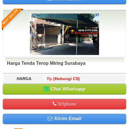
BEST SELLER
Harga Tenda Terop Miring Surabaya
HARGA
Rp.
(Hubungi CS)
Chat Whatsapp
Telphone
Kirim Email