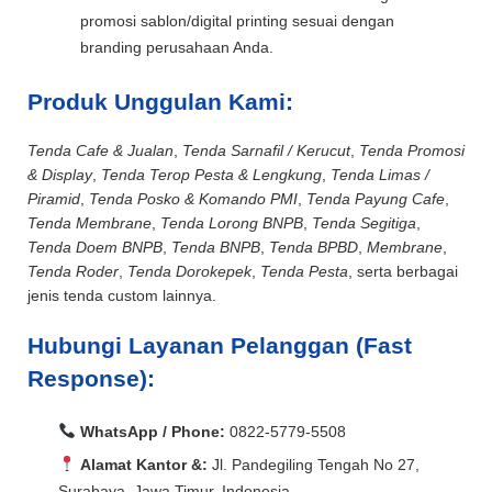
promosi sablon/digital printing sesuai dengan
branding perusahaan Anda.
Produk Unggulan Kami:
Tenda Cafe & Jualan
,
Tenda Sarnafil / Kerucut
,
Tenda Promosi
& Display
,
Tenda Terop Pesta & Lengkung
,
Tenda Limas /
Piramid
,
Tenda Posko & Komando PMI
,
Tenda Payung Cafe
,
Tenda Membrane
,
Tenda Lorong BNPB
,
Tenda Segitiga
,
Tenda Doem BNPB
,
Tenda BNPB
,
Tenda BPBD
,
Membrane
,
Tenda Roder
,
Tenda Dorokepek
,
Tenda Pesta
, serta berbagai
jenis tenda custom lainnya.
Hubungi Layanan Pelanggan (Fast
Response):
WhatsApp / Phone:
0822-5779-5508
Alamat Kantor &:
Jl. Pandegiling Tengah No 27,
Surabaya, Jawa Timur, Indonesia