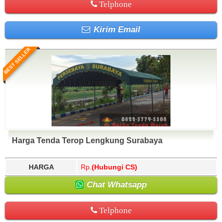
Telphone
Kirim Email
BEST SELLER
Harga Tenda Terop Lengkung Surabaya
HARGA
Rp.
(Hubungi CS)
Chat Whatsapp
Telphone