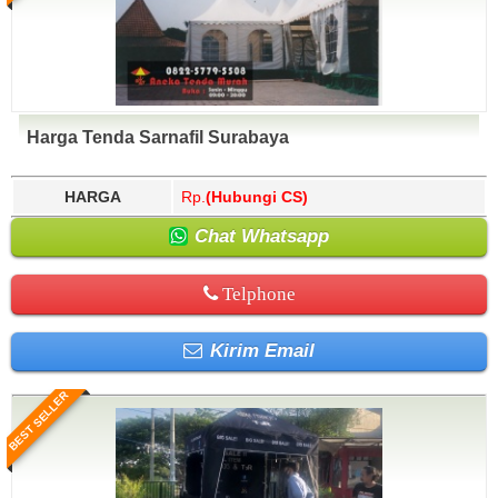
Harga Tenda Sarnafil Surabaya
HARGA
Rp.
(Hubungi CS)
Chat Whatsapp
Telphone
Kirim Email
BEST SELLER