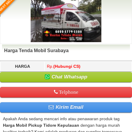
BEST SELLER
Harga Tenda Mobil Surabaya
HARGA
Rp.
(Hubungi CS)
Chat Whatsapp
Telphone
Kirim Email
Apakah Anda sedang mencari info atau penawaran produk tag
Harga Mobil Pickup Tidore Kepulauan
dengan harga murah
kualitas terbaik? Kami adalah produsen dan supplier terpercaya