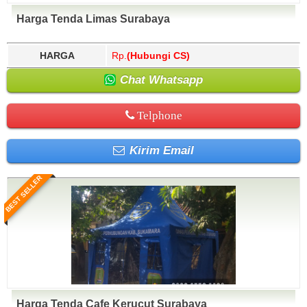
Harga Tenda Limas Surabaya
HARGA
Rp.
(Hubungi CS)
Chat Whatsapp
Telphone
Kirim Email
BEST SELLER
Harga Tenda Cafe Kerucut Surabaya