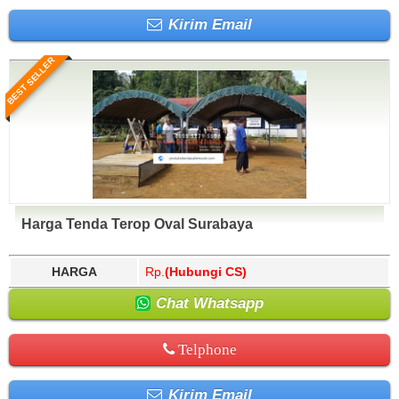
Kirim Email
BEST SELLER
Harga Tenda Terop Oval Surabaya
HARGA
Rp.
(Hubungi CS)
Chat Whatsapp
Telphone
Kirim Email