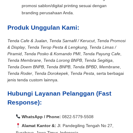
promosi sablon/digital printing sesuai dengan
branding perusahaan Anda.
Produk Unggulan Kami:
Tenda Cafe & Jualan
,
Tenda Sarnafil / Kerucut
,
Tenda Promosi
& Display
,
Tenda Terop Pesta & Lengkung
,
Tenda Limas /
Piramid
,
Tenda Posko & Komando PMI
,
Tenda Payung Cafe
,
Tenda Membrane
,
Tenda Lorong BNPB
,
Tenda Segitiga
,
Tenda Doem BNPB
,
Tenda BNPB
,
Tenda BPBD
,
Membrane
,
Tenda Roder
,
Tenda Dorokepek
,
Tenda Pesta
, serta berbagai
jenis tenda custom lainnya.
Hubungi Layanan Pelanggan (Fast
Response):
WhatsApp / Phone:
0822-5779-5508
Alamat Kantor &:
Jl. Pandegiling Tengah No 27,
Surabaya, Jawa Timur, Indonesia