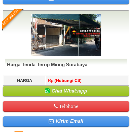
BEST SELLER
Harga Tenda Terop Miring Surabaya
HARGA
Rp.
(Hubungi CS)
Chat Whatsapp
Telphone
Kirim Email