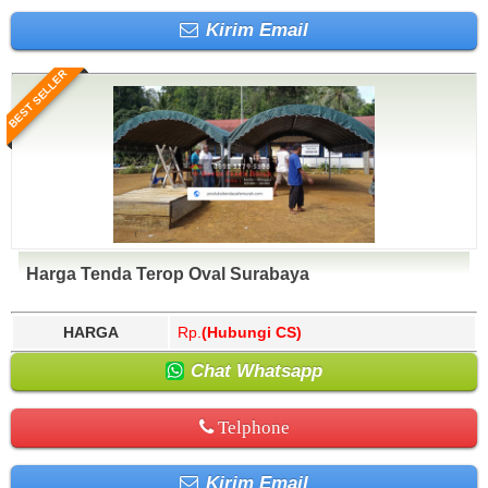
Kirim Email
BEST SELLER
Harga Tenda Terop Oval Surabaya
HARGA
Rp.
(Hubungi CS)
Chat Whatsapp
Telphone
Kirim Email