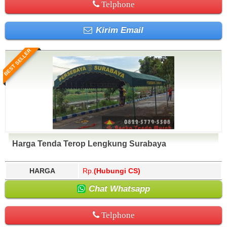
Telphone
Kirim Email
BEST SELLER
Harga Tenda Terop Lengkung Surabaya
HARGA
Rp.
(Hubungi CS)
Chat Whatsapp
Telphone