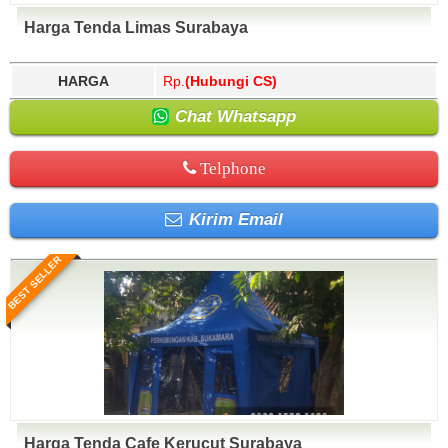
Harga Tenda Limas Surabaya
HARGA
Rp.
(Hubungi CS)
Chat Whatsapp
Telphone
Kirim Email
BEST SELLER
Harga Tenda Cafe Kerucut Surabaya