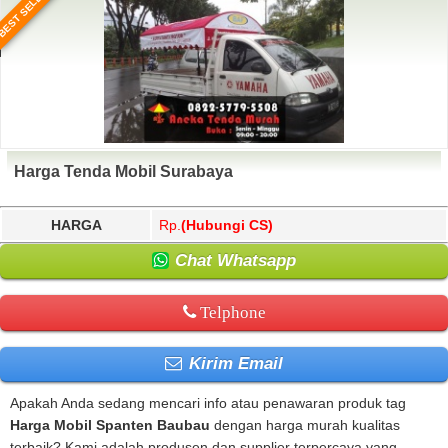
BEST SELLER
Harga Tenda Mobil Surabaya
HARGA
Rp.
(Hubungi CS)
Chat Whatsapp
Telphone
Kirim Email
Apakah Anda sedang mencari info atau penawaran produk tag
Harga Mobil Spanten Baubau
dengan harga murah kualitas
terbaik? Kami adalah produsen dan supplier terpercaya yang