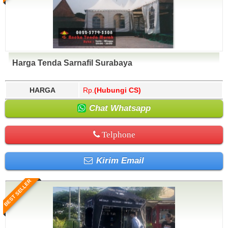
Harga Tenda Sarnafil Surabaya
HARGA
Rp.
(Hubungi CS)
Chat Whatsapp
Telphone
Kirim Email
BEST SELLER