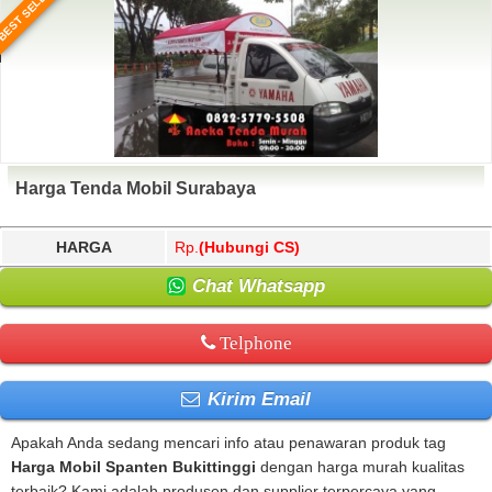
BEST SELLER
Harga Tenda Mobil Surabaya
HARGA
Rp.
(Hubungi CS)
Chat Whatsapp
Telphone
Kirim Email
Apakah Anda sedang mencari info atau penawaran produk tag
Harga Mobil Spanten Bukittinggi
dengan harga murah kualitas
terbaik? Kami adalah produsen dan supplier terpercaya yang