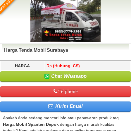
BEST SELLER
Harga Tenda Mobil Surabaya
HARGA
Rp.
(Hubungi CS)
Chat Whatsapp
Telphone
Kirim Email
Apakah Anda sedang mencari info atau penawaran produk tag
Harga Mobil Spanten Depok
dengan harga murah kualitas
terbaik? Kami adalah produsen dan supplier terpercaya yang