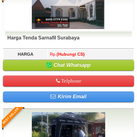
Harga Tenda Sarnafil Surabaya
HARGA
Rp.
(Hubungi CS)
Chat Whatsapp
Telphone
Kirim Email
BEST SELLER