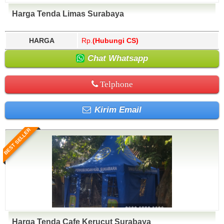
Harga Tenda Limas Surabaya
HARGA
Rp.
(Hubungi CS)
Chat Whatsapp
Telphone
Kirim Email
BEST SELLER
Harga Tenda Cafe Kerucut Surabaya