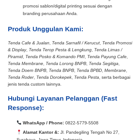
promosi sablon/digital printing sesuai dengan
branding perusahaan Anda.
Produk Unggulan Kami:
Tenda Cafe & Jualan
,
Tenda Sarnafil / Kerucut
,
Tenda Promosi
& Display
,
Tenda Terop Pesta & Lengkung
,
Tenda Limas /
Piramid
,
Tenda Posko & Komando PMI
,
Tenda Payung Cafe
,
Tenda Membrane
,
Tenda Lorong BNPB
,
Tenda Segitiga
,
Tenda Doem BNPB
,
Tenda BNPB
,
Tenda BPBD
,
Membrane
,
Tenda Roder
,
Tenda Dorokepek
,
Tenda Pesta
, serta berbagai
jenis tenda custom lainnya.
Hubungi Layanan Pelanggan (Fast
Response):
WhatsApp / Phone:
0822-5779-5508
Alamat Kantor &:
Jl. Pandegiling Tengah No 27,
Surabaya, Jawa Timur, Indonesia