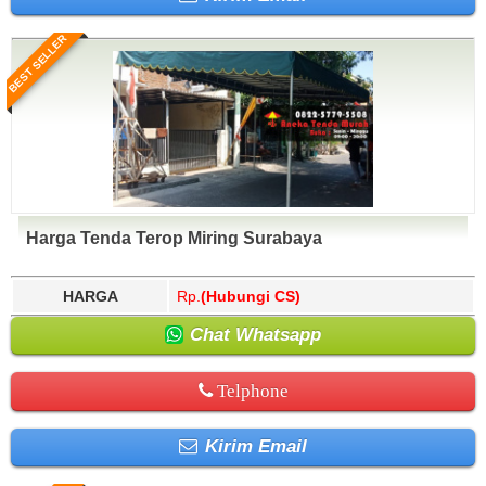
BEST SELLER
Harga Tenda Terop Miring Surabaya
HARGA
Rp.
(Hubungi CS)
Chat Whatsapp
Telphone
Kirim Email