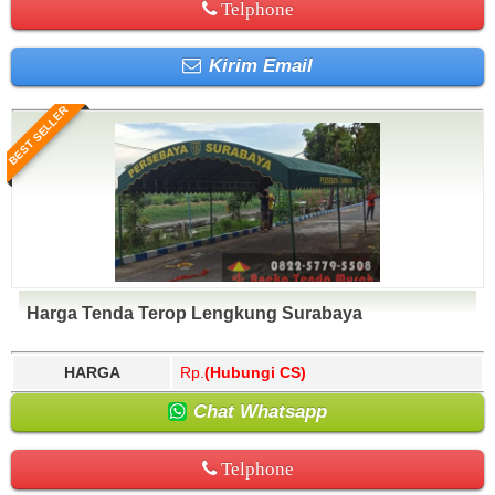
Telphone
Kirim Email
BEST SELLER
Harga Tenda Terop Lengkung Surabaya
HARGA
Rp.
(Hubungi CS)
Chat Whatsapp
Telphone