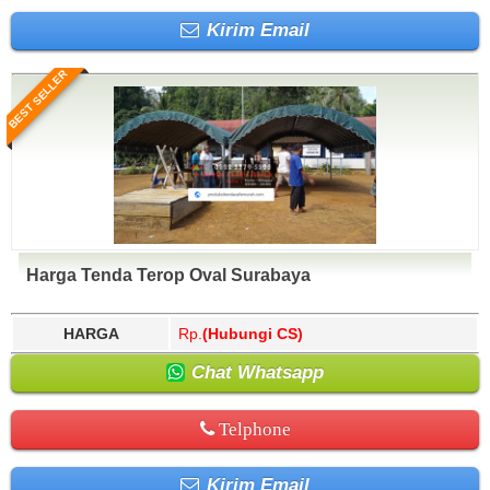
Kirim Email
BEST SELLER
Harga Tenda Terop Oval Surabaya
HARGA
Rp.
(Hubungi CS)
Chat Whatsapp
Telphone
Kirim Email