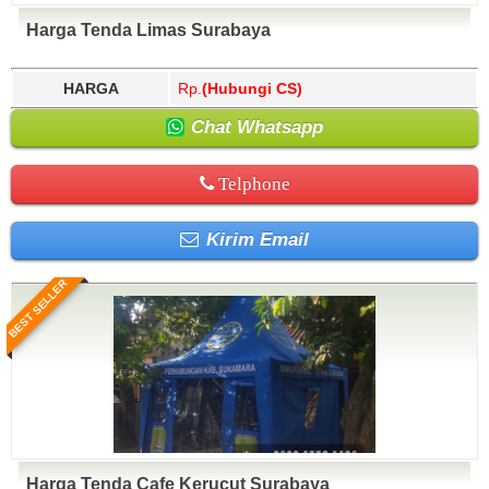
Harga Tenda Limas Surabaya
HARGA
Rp.
(Hubungi CS)
Chat Whatsapp
Telphone
Kirim Email
BEST SELLER
Harga Tenda Cafe Kerucut Surabaya