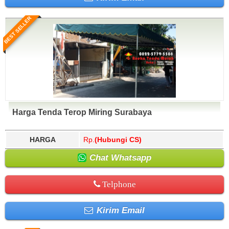
BEST SELLER
Harga Tenda Terop Miring Surabaya
HARGA
Rp.
(Hubungi CS)
Chat Whatsapp
Telphone
Kirim Email