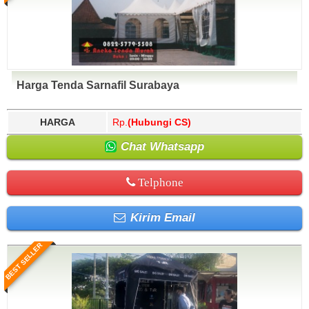
Harga Tenda Sarnafil Surabaya
HARGA
Rp.
(Hubungi CS)
Chat Whatsapp
Telphone
Kirim Email
BEST SELLER