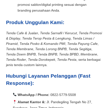
promosi sablon/digital printing sesuai dengan
branding perusahaan Anda.
Produk Unggulan Kami:
Tenda Cafe & Jualan
,
Tenda Sarnafil / Kerucut
,
Tenda Promosi
& Display
,
Tenda Terop Pesta & Lengkung
,
Tenda Limas /
Piramid
,
Tenda Posko & Komando PMI
,
Tenda Payung Cafe
,
Tenda Membrane
,
Tenda Lorong BNPB
,
Tenda Segitiga
,
Tenda Doem BNPB
,
Tenda BNPB
,
Tenda BPBD
,
Membrane
,
Tenda Roder
,
Tenda Dorokepek
,
Tenda Pesta
, serta berbagai
jenis tenda custom lainnya.
Hubungi Layanan Pelanggan (Fast
Response):
WhatsApp / Phone:
0822-5779-5508
Alamat Kantor &:
Jl. Pandegiling Tengah No 27,
Surabaya, Jawa Timur, Indonesia