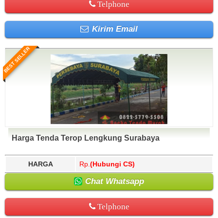
Telphone
Kirim Email
BEST SELLER
Harga Tenda Terop Lengkung Surabaya
HARGA
Rp.
(Hubungi CS)
Chat Whatsapp
Telphone