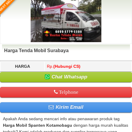
BEST SELLER
Harga Tenda Mobil Surabaya
HARGA
Rp.
(Hubungi CS)
Chat Whatsapp
Telphone
Kirim Email
Apakah Anda sedang mencari info atau penawaran produk tag
Harga Mobil Spanten Kotamobagu
dengan harga murah kualitas
terbaik? Kami adalah produsen dan supplier terpercaya yang