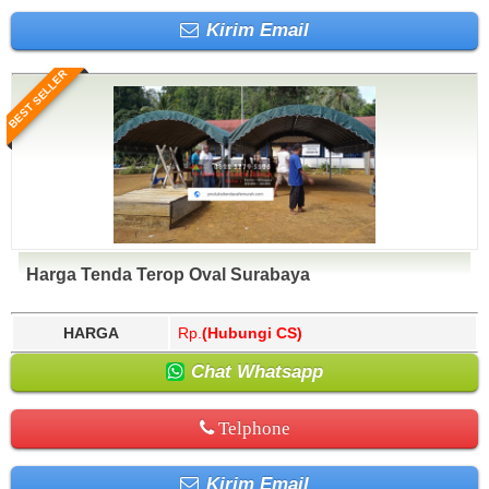
Kirim Email
BEST SELLER
Harga Tenda Terop Oval Surabaya
HARGA
Rp.
(Hubungi CS)
Chat Whatsapp
Telphone
Kirim Email