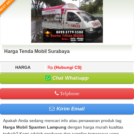
BEST SELLER
Harga Tenda Mobil Surabaya
HARGA
Rp.
(Hubungi CS)
Chat Whatsapp
Telphone
Kirim Email
Apakah Anda sedang mencari info atau penawaran produk tag
Harga Mobil Spanten Lampung
dengan harga murah kualitas
terbaik? Kami adalah produsen dan supplier terpercaya yang