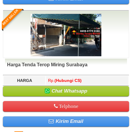
BEST SELLER
Harga Tenda Terop Miring Surabaya
HARGA
Rp.
(Hubungi CS)
Chat Whatsapp
Telphone
Kirim Email