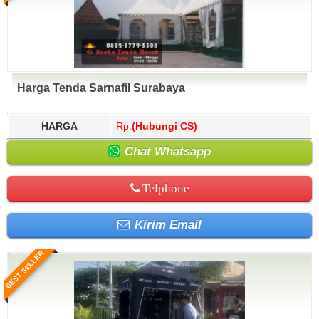
Harga Tenda Sarnafil Surabaya
HARGA
Rp.
(Hubungi CS)
Chat Whatsapp
Telphone
Kirim Email
BEST SELLER