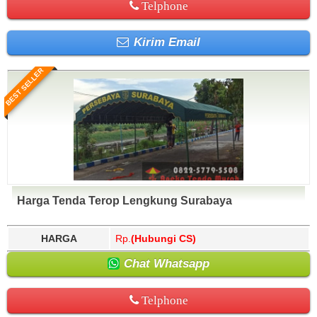
Telphone
Kirim Email
BEST SELLER
Harga Tenda Terop Lengkung Surabaya
HARGA
Rp.
(Hubungi CS)
Chat Whatsapp
Telphone