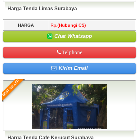
Harga Tenda Limas Surabaya
HARGA
Rp.
(Hubungi CS)
Chat Whatsapp
Telphone
Kirim Email
BEST SELLER
Harga Tenda Cafe Kerucut Surabaya