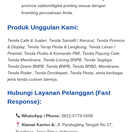
promosi sablon/digital printing sesuai dengan
branding perusahaan Anda.
Produk Unggulan Kami:
Tenda Cafe & Jualan
,
Tenda Sarnafil / Kerucut
,
Tenda Promosi
& Display
,
Tenda Terop Pesta & Lengkung
,
Tenda Limas /
Piramid
,
Tenda Posko & Komando PMI
,
Tenda Payung Cafe
,
Tenda Membrane
,
Tenda Lorong BNPB
,
Tenda Segitiga
,
Tenda Doem BNPB
,
Tenda BNPB
,
Tenda BPBD
,
Membrane
,
Tenda Roder
,
Tenda Dorokepek
,
Tenda Pesta
, serta berbagai
jenis tenda custom lainnya.
Hubungi Layanan Pelanggan (Fast
Response):
WhatsApp / Phone:
0822-5779-5508
Alamat Kantor &:
Jl. Pandegiling Tengah No 27,
Surabaya, Jawa Timur, Indonesia