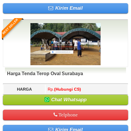
Kirim Email
BEST SELLER
Harga Tenda Terop Oval Surabaya
HARGA
Rp.
(Hubungi CS)
Chat Whatsapp
Telphone
Kirim Email